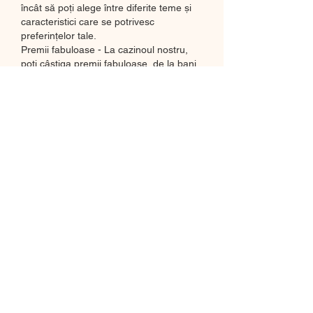
încât să poți alege între diferite teme și 
caracteristici care se potrivesc 
preferințelor tale.
Premii fabuloase - La cazinoul nostru, 
poți câștiga premii fabuloase, de la bani 
și vouchere la vacanțe și experiențe 
unice.
Atmosferă prietenoasă - Personalul 
nostru este mereu la dispoziția ta și va 
asigura o atmosferă plăcută și 
prietenoasă în cazinou. Te vei simți ca 
acasă și vei petrece momente de neuitat 
alături de prieteni sau persoana iubită.
Siguranță și confidențialitate - Ne pasă 
de siguranța ta și vom lua toate măsurile 
necesare pentru a-ți proteja informațiile 
personale. De asemenea, cazinoul 
nostru funcționează în conformitate cu 
toate reglementările și standardele în 
vigoare.