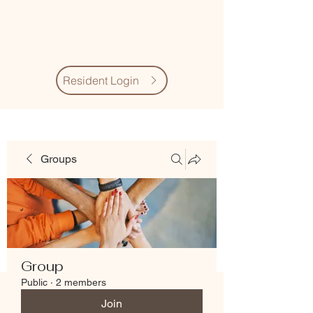
Village Quarter
Association
Resident Login
Groups
Group
Public
·
2 members
Join