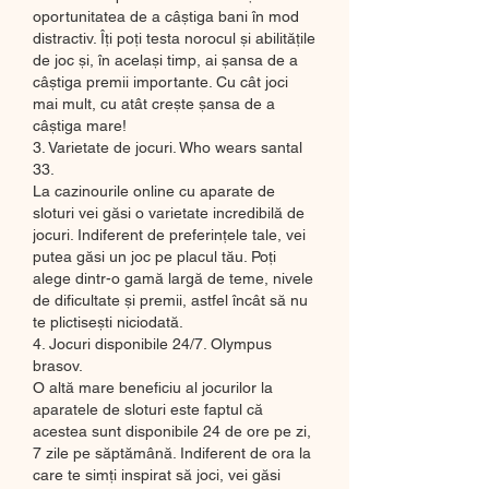
oportunitatea de a câștiga bani în mod 
distractiv. Îți poți testa norocul și abilitățile 
de joc și, în același timp, ai șansa de a 
câștiga premii importante. Cu cât joci 
mai mult, cu atât crește șansa de a 
câștiga mare!
3. Varietate de jocuri. Who wears santal 
33.
La cazinourile online cu aparate de 
sloturi vei găsi o varietate incredibilă de 
jocuri. Indiferent de preferințele tale, vei 
putea găsi un joc pe placul tău. Poți 
alege dintr-o gamă largă de teme, nivele 
de dificultate și premii, astfel încât să nu 
te plictisești niciodată.
4. Jocuri disponibile 24/7. Olympus 
brasov.
O altă mare beneficiu al jocurilor la 
aparatele de sloturi este faptul că 
acestea sunt disponibile 24 de ore pe zi, 
7 zile pe săptămână. Indiferent de ora la 
care te simți inspirat să joci, vei găsi 