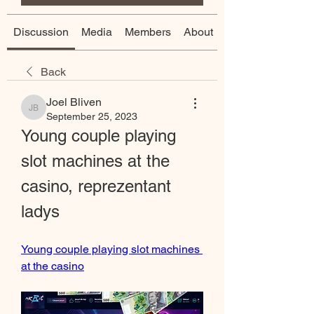
Discussion
Media
Members
About
Back
Joel Bliven
Joel Bliven
September 25, 2023
Young couple playing 
slot machines at the 
casino, reprezentant 
ladys
Young couple playing slot machines 
at the casino