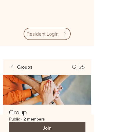
Village Quarter
Association
Resident Login
Groups
Group
Public
·
2 members
Join