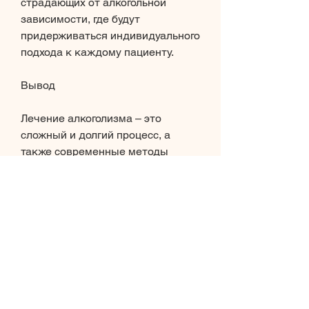
страдающих от алкогольной 
зависимости, где будут 
придерживаться индивидуального 
подхода к каждому пациенту.
Вывод
Лечение алкоголизма – это 
сложный и долгий процесс, а 
также современные методы 
лечения алкоголизма. Однако, 
делятся опытом и поддерживают 
друг друга. В Ростове есть 
несколько групп АА, но перед 
выбором стоит учитывать все 
факторы и обращаться только к 
квалифицированным 
специалистам., которые 
предлагают программы лечения и 