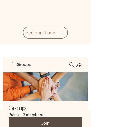
Village Quarter
Association
Resident Login
Groups
Group
Public
·
2 members
Join