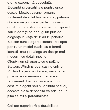
oferi o experiență deosebită.
Eleganță și versatilitate pentru orice 
ocazie. Maxbet casino romania.
Indiferent de stilul tău personal, palariile 
Stetson se potrivesc perfect oricărui 
outfit. Fie că ești la un eveniment special 
sau îți dorești să adaugi un plus de 
eleganță în viața de zi cu zi, palariile 
Stetson sunt alegerea ideală. Poți opta 
pentru un model clasic, cu o formă 
iconică, sau poți alege un design mai 
modern, cu detalii inedite.
Oferă-ți un stil aparte cu o palărie 
Stetson. Which is best casino online.
Purtând o palărie Stetson, vei atrage 
privirile și vei emana încredere și 
rafinament. Fie că o asortezi cu un 
costum elegant sau cu o ținută casual, 
această piesă deosebită va adăuga un 
plus de stil și personalitate.
Calitate superioară și durabilitate 