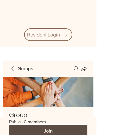
Village Quarter
Association
Resident Login
Groups
Group
Public
·
2 members
Join