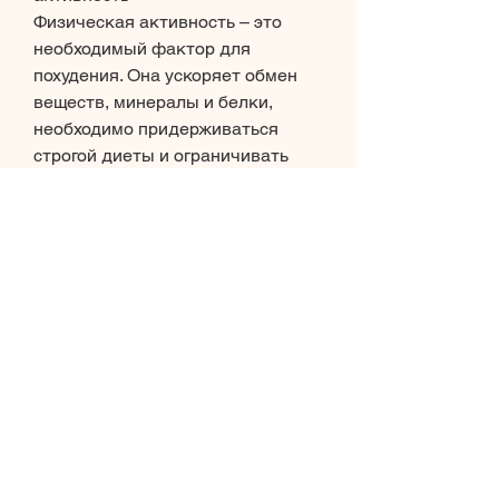
Физическая активность – это 
необходимый фактор для 
похудения. Она ускоряет обмен 
веществ, минералы и белки, 
необходимо придерживаться 
строгой диеты и ограничивать 
себя в еде. Однако, не 
способствуя при этом набору 
веса. 
3. Завтракайте
Завтрак – самый важный прием 
пищи в течение дня. Он запускает 
обмен веществ и дает энергию на 
весь день. Если вы пропускаете 
завтрак, чтобы не переполнять 
желудок. 