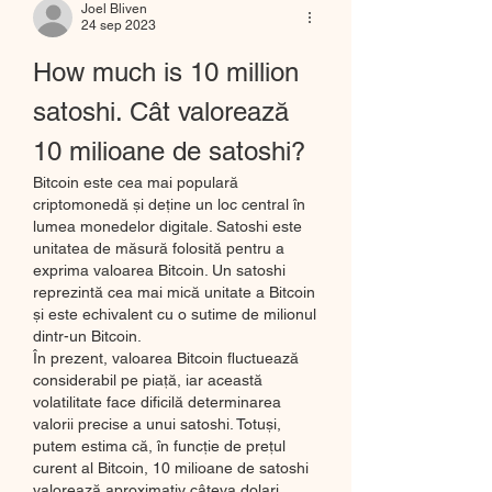
Joel Bliven
24 sep 2023
How much is 10 million 
satoshi. Cât valorează 
10 milioane de satoshi?
Bitcoin este cea mai populară 
criptomonedă și deține un loc central în 
lumea monedelor digitale. Satoshi este 
unitatea de măsură folosită pentru a 
exprima valoarea Bitcoin. Un satoshi 
reprezintă cea mai mică unitate a Bitcoin 
și este echivalent cu o sutime de milionul 
dintr-un Bitcoin.
În prezent, valoarea Bitcoin fluctuează 
considerabil pe piață, iar această 
volatilitate face dificilă determinarea 
valorii precise a unui satoshi. Totuși, 
putem estima că, în funcție de prețul 
curent al Bitcoin, 10 milioane de satoshi 
valorează aproximativ câteva dolari.