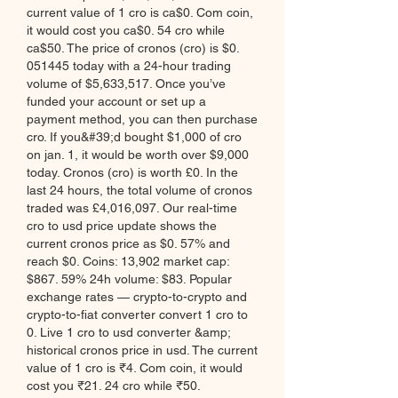
current value of 1 cro is ca$0. Com coin, 
it would cost you ca$0. 54 cro while 
ca$50. The price of cronos (cro) is $0. 
051445 today with a 24-hour trading 
volume of $5,633,517. Once you’ve 
funded your account or set up a 
payment method, you can then purchase 
cro. If you&#39;d bought $1,000 of cro 
on jan. 1, it would be worth over $9,000 
today. Cronos (cro) is worth £0. In the 
last 24 hours, the total volume of cronos 
traded was £4,016,097. Our real-time 
cro to usd price update shows the 
current cronos price as $0. 57% and 
reach $0. Coins: 13,902 market cap: 
$867. 59% 24h volume: $83. Popular 
exchange rates — crypto-to-crypto and 
crypto-to-fiat converter convert 1 cro to 
0. Live 1 cro to usd converter &amp; 
historical cronos price in usd. The current 
value of 1 cro is ₹4. Com coin, it would 
cost you ₹21. 24 cro while ₹50. 