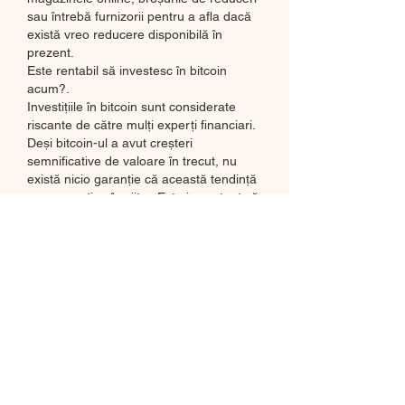
sau întrebă furnizorii pentru a afla dacă 
există vreo reducere disponibilă în 
prezent.
Este rentabil să investesc în bitcoin 
acum?.
Investițiile în bitcoin sunt considerate 
riscante de către mulți experți financiari. 
Deși bitcoin-ul a avut creșteri 
semnificative de valoare în trecut, nu 
există nicio garanție că această tendință 
se va menține în viitor. Este important să 
înțelegeți riscurile asociate investițiilor în 
criptomonede și să consultați un 
specialist înainte de a lua o decizie.
Cum pot tranzacționa bitcoin?.
Pentru a tranzacționa bitcoin, va trebui 
să utilizați o platformă de tranzacționare 
criptomonede. Există multe astfel de 
platforme disponibile în prezent, iar 
majoritatea vă vor permite să cumpărați, 
să vindeți sau să schimbați bitcoin și alte 
criptomonede. Trebuie doar să vă creați 