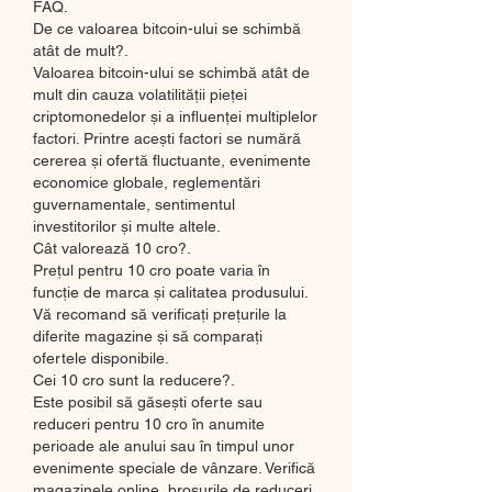
FAQ.
De ce valoarea bitcoin-ului se schimbă 
atât de mult?.
Valoarea bitcoin-ului se schimbă atât de 
mult din cauza volatilității pieței 
criptomonedelor și a influenței multiplelor 
factori. Printre acești factori se numără 
cererea și ofertă fluctuante, evenimente 
economice globale, reglementări 
guvernamentale, sentimentul 
investitorilor și multe altele.
Cât valorează 10 cro?.
Prețul pentru 10 cro poate varia în 
funcție de marca și calitatea produsului. 
Vă recomand să verificați prețurile la 
diferite magazine și să comparați 
ofertele disponibile.
Cei 10 cro sunt la reducere?.
Este posibil să găsești oferte sau 
reduceri pentru 10 cro în anumite 
perioade ale anului sau în timpul unor 
evenimente speciale de vânzare. Verifică 
magazinele online, broșurile de reduceri 