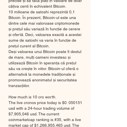
precise și să facă plăți în valoare de doar 
câțiva centi în echivalent Bitcoin.
10 milioane de satoshi reprezintă 0,1 
Bitcoin. În prezent, Bitcoin-ul este una 
dintre cele mai valoroase criptomonede 
și prețul său variază în funcție de cerere 
și ofertă. Deci, valoarea exactă a acestei 
sume de satoshi va varia în funcție de 
prețul curent al Bitcoin.
Deși valoarea unui Bitcoin poate fi destul 
de mare, mulți oameni investesc și 
utilizează Bitcoin în speranța că prețul 
său va crește în viitor. Bitcoin-ul oferă o 
alternativă la monedele tradiționale și 
promovează anonimatul și securitatea 
tranzacțiilor.
How much is 10 cro worth.
The live cronos price today is $0. 050151 
usd with a 24-hour trading volume of 
$7,905,046 usd. The current 
coinmarketcap ranking is #35, with a live 
market cap of $1,266,955,465 usd. The 