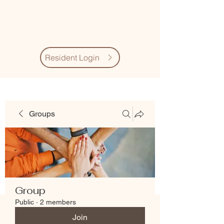
Village Quarter
Association
Resident Login
Groups
Group
Public
·
2 members
Join