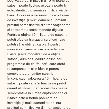
Deși valoarea în bitcoin a 10 milioane de 
satoshi poate fluctua, aceasta poate fi 
echivalentă cu o sumă semnificativă de 
bani. Bitcoin este recunoscut ca o formă 
de investiție și mulți oameni au obținut 
profituri semnificative din tranzacționarea 
și păstrarea acestei monede digitale.
Pentru a obține 10 milioane de satoshi, 
puteți efectua tranzacții cu bitcoin sau 
puteți să le obțineți ca plată pentru 
muncă sau servicii prestate în bitcoin. 
Există și alte modalități de a obține 
satoshi, cum ar fi jocurile online sau 
programele de tip "faucet", care oferă 
recompense mici în bitcoin pentru 
completarea anumitor sarcini.
În concluzie, valoarea a 10 milioane de 
satoshi poate varia în funcție de prețul 
curent al bitcoin, dar reprezintă o sumă 
semnificativă în lumea criptomonedelor. 
Bitcoin este o formă populară de 
investiție și mulți oameni au obținut 
profituri semnificative din tranzacționarea 