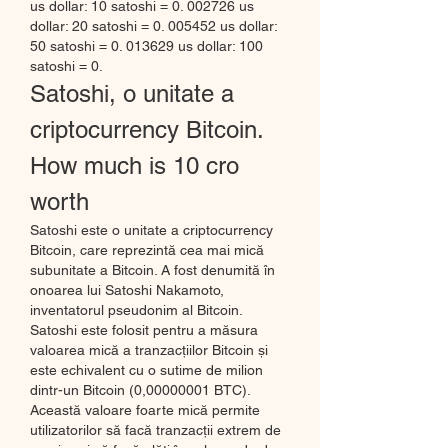
us dollar: 10 satoshi = 0. 002726 us 
dollar: 20 satoshi = 0. 005452 us dollar: 
50 satoshi = 0. 013629 us dollar: 100 
satoshi = 0. 
Satoshi, o unitate a 
criptocurrency Bitcoin. 
How much is 10 cro 
worth
Satoshi este o unitate a criptocurrency 
Bitcoin, care reprezintă cea mai mică 
subunitate a Bitcoin. A fost denumită în 
onoarea lui Satoshi Nakamoto, 
inventatorul pseudonim al Bitcoin.
Satoshi este folosit pentru a măsura 
valoarea mică a tranzacțiilor Bitcoin și 
este echivalent cu o sutime de milion 
dintr-un Bitcoin (0,00000001 BTC). 
Această valoare foarte mică permite 
utilizatorilor să facă tranzacții extrem de 