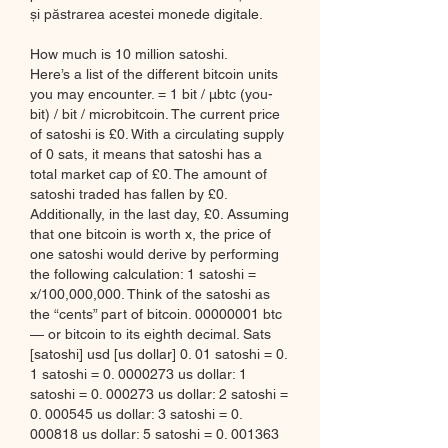
și păstrarea acestei monede digitale.
How much is 10 million satoshi.
Here’s a list of the different bitcoin units 
you may encounter. = 1 bit / μbtc (you-
bit) / bit / microbitcoin. The current price 
of satoshi is £0. With a circulating supply 
of 0 sats, it means that satoshi has a 
total market cap of £0. The amount of 
satoshi traded has fallen by £0. 
Additionally, in the last day, £0. Assuming 
that one bitcoin is worth x, the price of 
one satoshi would derive by performing 
the following calculation: 1 satoshi = 
x/100,000,000. Think of the satoshi as 
the “cents” part of bitcoin. 00000001 btc 
— or bitcoin to its eighth decimal. Sats 
[satoshi] usd [us dollar] 0. 01 satoshi = 0. 
1 satoshi = 0. 0000273 us dollar: 1 
satoshi = 0. 000273 us dollar: 2 satoshi = 
0. 000545 us dollar: 3 satoshi = 0. 
000818 us dollar: 5 satoshi = 0. 001363 