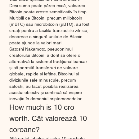
Deși suma poate părea mică, valoarea 
Bitcoin poate crește semnificativ în timp. 
Multiplii de Bitcoin, precum milibitcoin 
(mBTC) sau microbitcoin (μBTC), au fost 
creați pentru a facilita tranzacțiile zilnice, 
deoarece o singură unitate de Bitcoin 
poate ajunge la valori mari.
Satoshi Nakamoto, pseudonimul 
creatorului Bitcoin, a dorit să ofere o 
alternativă la sistemul tradițional bancar 
și să permită transferuri de valoare 
globale, rapide și ieftine. Bitcoinul și 
diviziunile sale minuscule, precum 
satoshi, au făcut posibilă realizarea 
acestui obiectiv și continuă să inspire 
inovația în domeniul criptomonedelor.
How much is 10 cro 
worth. Cât valorează 10 
coroane?
Află prețul fabulos al celor 10 crochete 