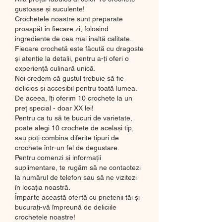
gustoase și suculente!
Crochetele noastre sunt preparate 
proaspăt în fiecare zi, folosind 
ingrediente de cea mai înaltă calitate. 
Fiecare crochetă este făcută cu dragoste 
și atenție la detalii, pentru a-ți oferi o 
experiență culinară unică.
Noi credem că gustul trebuie să fie 
delicios și accesibil pentru toată lumea. 
De aceea, îți oferim 10 crochete la un 
preț special - doar XX lei!
Pentru ca tu să te bucuri de varietate, 
poate alegi 10 crochete de același tip, 
sau poți combina diferite tipuri de 
crochete într-un fel de degustare.
Pentru comenzi și informații 
suplimentare, te rugăm să ne contactezi 
la numărul de telefon sau să ne vizitezi 
în locația noastră.
Împarte această ofertă cu prietenii tăi și 
bucurați-vă împreună de deliciile 
crochetele noastre!