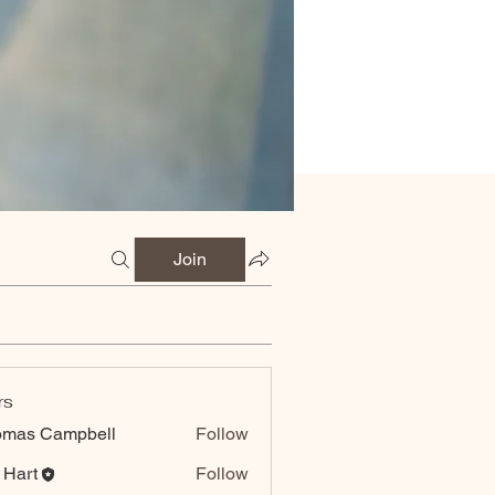
Join
rs
omas Campbell
Follow
 Hart
Follow