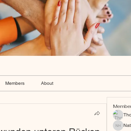
Members
About
Membe
Th
Nat
Nat Hart