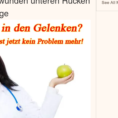
 wunden unteren Rücken 
See All 
age