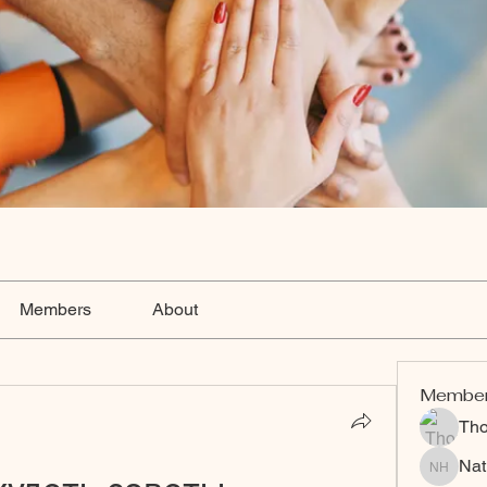
Members
About
Membe
Th
Nat
Nat Hart