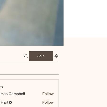
Join
rs
omas Campbell
Follow
 Hart
Follow