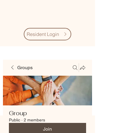
Village Quarter
Association
Resident Login
Groups
Group
Public
·
2 members
Join