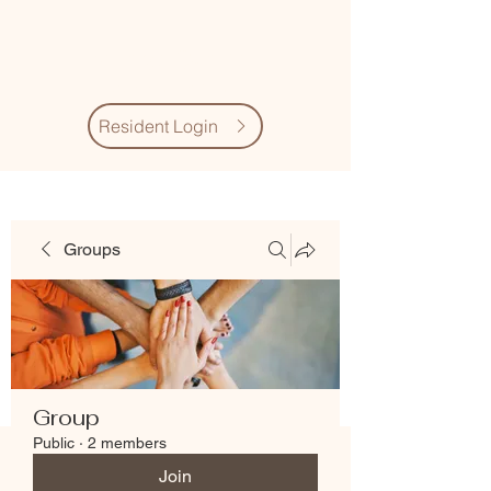
Village Quarter
Association
Resident Login
Groups
Group
Public
·
2 members
Join