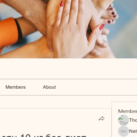
Members
About
Membe
Th
Nat
Nat Hart