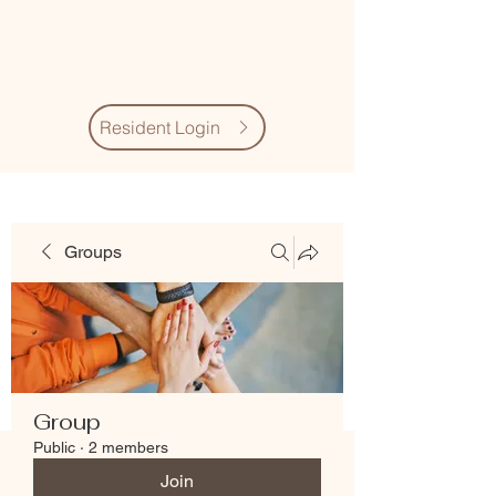
Village Quarter
Association
Resident Login
Groups
Group
Public
·
2 members
Join