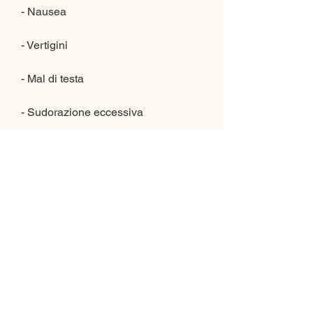
- Nausea
- Vertigini
- Mal di testa
- Sudorazione eccessiva
- Problemi di sonno
In alcuni casi, l'uso del katy può 
causare effetti collaterali più gravi, 
specialmente se si cerca di farlo 
senza l'aiuto di un professionista. 
Una delle soluzioni più popolari per 
la perdita di peso veloce è il katy.