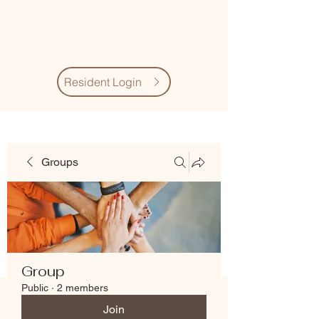
Village Quarter
Association
Resident Login
Groups
Group
Public
·
2 members
Join