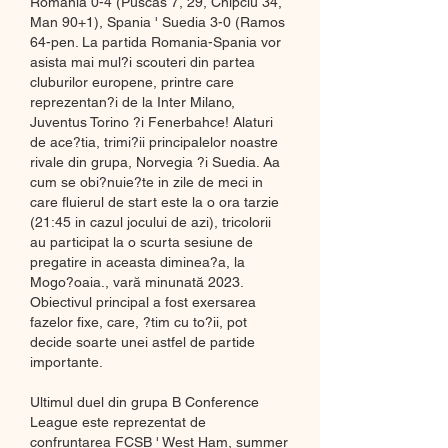
Romania 0-4 (Puscas 7, 29, Chipciu 34, 
Man 90+1), Spania ' Suedia 3-0 (Ramos 
64-pen. La partida Romania-Spania vor 
asista mai mul?i scouteri din partea 
cluburilor europene, printre care 
reprezentan?i de la Inter Milano, 
Juventus Torino ?i Fenerbahce! Alaturi 
de ace?tia, trimi?ii principalelor noastre 
rivale din grupa, Norvegia ?i Suedia. Aa 
cum se obi?nuie?te in zile de meci in 
care fluierul de start este la o ora tarzie 
(21:45 in cazul jocului de azi), tricolorii 
au participat la o scurta sesiune de 
pregatire in aceasta diminea?a, la 
Mogo?oaia., vară minunată 2023. 
Obiectivul principal a fost exersarea 
fazelor fixe, care, ?tim cu to?ii, pot 
decide soarte unei astfel de partide 
importante.
Ultimul duel din grupa B Conference 
League este reprezentat de 
confruntarea FCSB ' West Ham, summer 