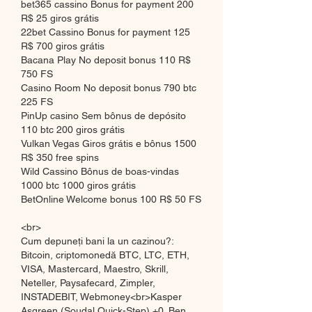
bet365 cassino Bonus for payment 200 
R$ 25 giros grátis
22bet Cassino Bonus for payment 125 
R$ 700 giros grátis
Bacana Play No deposit bonus 110 R$ 
750 FS
Casino Room No deposit bonus 790 btc 
225 FS
PinUp casino Sem bônus de depósito 
110 btc 200 giros grátis
Vulkan Vegas Giros grátis e bônus 1500 
R$ 350 free spins
Wild Cassino Bônus de boas-vindas 
1000 btc 1000 giros grátis
BetOnline Welcome bonus 100 R$ 50 FS
<br>
Cum depuneți bani la un cazinou?: 
Bitcoin, criptomonedă BTC, LTC, ETH, 
VISA, Mastercard, Maestro, Skrill, 
Neteller, Paysafecard, Zimpler, 
INSTADEBIT, Webmoney<br>Kasper 
Asgreen (Soudal Quick-Step) +0. Ben 