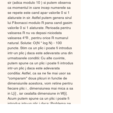
sir (adica modulo 10 ) si putem observa 
ca momentul in care incep numerele sa 
se repete este cand apar valorile 0 si 1 
alaturate in sir. Astfel putem genera sirul 
lui Fibonacci modulo R pana cand gasim 
valorile 0 si 1 alaturate. Perioada pentru 
valoarea R nu va depasi niciodata 
valoarea 4*R , pentru orice R numarul 
natural. Solutie: O(N * log N) - 100 
puncte. Stim ca un plic i poate fi introdus 
intr-un plic j daca este adevarata una din 
urmatoarele conditii: Cu alte cuvinte, 
putem spune ca un plic i poate fi introdus 
intr-un plic j daca este adevarata 
conditia: Astfel, ca sa ne fie mai usor sa 
"comparam" doua plicuri in functie de 
dimensiunile acestora, vom retine pentru 
fiecare plic i , dimensiunea mai mica a sa 
in L[i] , iar cealalta dimensiune in W[i]. 
Acum putem spune ca un plic i poate fi 
introdus intr-un plic j daca: Problema ne 
cere sa aflam lungimea maxima K a unui 