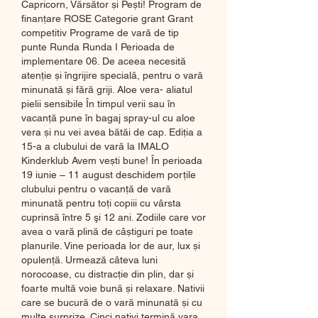
Capricorn, Vărsător și Pești! Program de 
finanţare ROSE Categorie grant Grant 
competitiv Programe de vară de tip 
punte Runda Runda I Perioada de 
implementare 06. De aceea necesită 
atenție și îngrijire specială, pentru o vară 
minunată și fără griji. Aloe vera- aliatul 
pielii sensibile În timpul verii sau în 
vacanță pune în bagaj spray-ul cu aloe 
vera și nu vei avea bătăi de cap. Ediţia a 
15-a a clubului de vară la IMALO 
Kinderklub Avem vești bune! În perioada 
19 iunie – 11 august deschidem porțile 
clubului pentru o vacanță de vară 
minunată pentru toţi copiii cu vârsta 
cuprinsă între 5 şi 12 ani. Zodiile care vor 
avea o vară plină de câștiguri pe toate 
planurile. Vine perioada lor de aur, lux și 
opulență. Urmează câteva luni 
norocoase, cu distracție din plin, dar și 
foarte multă voie bună și relaxare. Nativii 
care se bucură de o vară minunată și cu 
multe surprize. Cinci nativi termină vara 