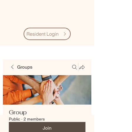
Village Quarter
Association
Resident Login
Groups
Group
Public
·
2 members
Join