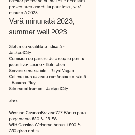
acestor persoane nu mai este necesara 
prezentarea acordului parintesc., vară 
minunată 2023.
Vară minunată 2023, 
summer well 2023
Sloturi cu volatilitate ridicată - 
JackpotCity
Comision de pariere de excepție pentru 
jocuri live- casino - Betmotion
Servicii remarcabile - Royal Vegas
Cel mai bun cazinou românesc de ruletă 
- Bacana Play
Site mobil frumos - JackpotCity
<br>
Winning CasinosBrazino777 Bônus para 
pagamento 550 % 25 FS
Wild Cassino Welcome bonus 1500 % 
250 giros grátis