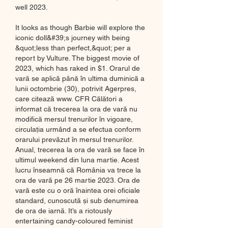
well 2023.
It looks as though Barbie will explore the 
iconic doll&#39;s journey with being 
&quot;less than perfect,&quot; per a 
report by Vulture. The biggest movie of 
2023, which has raked in $1. Orarul de 
vară se aplică până în ultima duminică a 
lunii octombrie (30), potrivit Agerpres, 
care citează www. CFR Călători a 
informat că trecerea la ora de vară nu 
modifică mersul trenurilor în vigoare, 
circulaţia urmând a se efectua conform 
orarului prevăzut în mersul trenurilor. 
Anual, trecerea la ora de vară se face în 
ultimul weekend din luna martie. Acest 
lucru înseamnă că România va trece la 
ora de vară pe 26 martie 2023. Ora de 
vară este cu o oră înaintea orei oficiale 
standard, cunoscută și sub denumirea 
de ora de iarnă. It’s a riotously 
entertaining candy-coloured feminist 