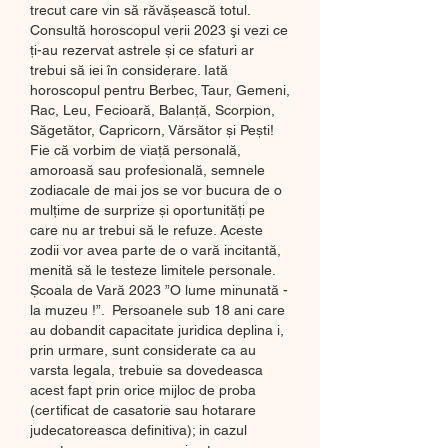
trecut care vin să răvășească totul. 
Consultă horoscopul verii 2023 şi vezi ce 
ți-au rezervat astrele și ce sfaturi ar 
trebui să iei în considerare. Iată 
horoscopul pentru Berbec, Taur, Gemeni, 
Rac, Leu, Fecioară, Balanță, Scorpion, 
Săgetător, Capricorn, Vărsător și Pești! 
Fie că vorbim de viață personală, 
amoroasă sau profesională, semnele 
zodiacale de mai jos se vor bucura de o 
mulțime de surprize și oportunități pe 
care nu ar trebui să le refuze. Aceste 
zodii vor avea parte de o vară incitantă, 
menită să le testeze limitele personale. 
Școala de Vară 2023 ”O lume minunată - 
la muzeu !”.  Persoanele sub 18 ani care 
au dobandit capacitate juridica deplina i, 
prin urmare, sunt considerate ca au 
varsta legala, trebuie sa dovedeasca 
acest fapt prin orice mijloc de proba 
(certificat de casatorie sau hotarare 
judecatoreasca definitiva); in cazul 