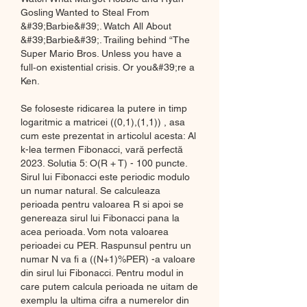
Gosling Wanted to Steal From 
&#39;Barbie&#39;. Watch All About 
&#39;Barbie&#39;. Trailing behind “The 
Super Mario Bros. Unless you have a 
full‐on existential crisis. Or you&#39;re a 
Ken. 
Se foloseste ridicarea la putere in timp 
logaritmic a matricei ((0,1),(1,1)) , asa 
cum este prezentat in articolul acesta: Al 
k-lea termen Fibonacci, vară perfectă 
2023. Solutia 5: O(R + T) - 100 puncte. 
Sirul lui Fibonacci este periodic modulo 
un numar natural. Se calculeaza 
perioada pentru valoarea R si apoi se 
genereaza sirul lui Fibonacci pana la 
acea perioada. Vom nota valoarea 
perioadei cu PER. Raspunsul pentru un 
numar N va fi a ((N+1)%PER) -a valoare 
din sirul lui Fibonacci. Pentru modul in 
care putem calcula perioada ne uitam de 
exemplu la ultima cifra a numerelor din 