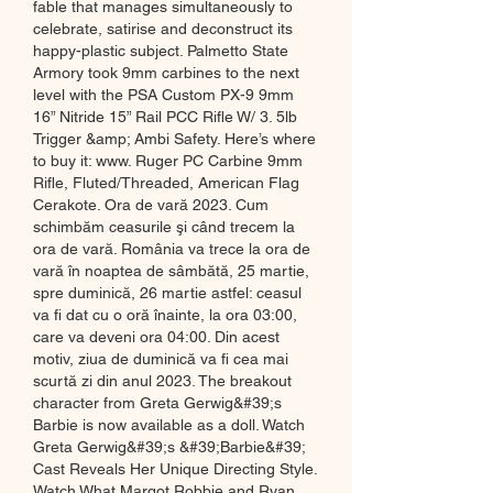
fable that manages simultaneously to 
celebrate, satirise and deconstruct its 
happy-plastic subject. Palmetto State 
Armory took 9mm carbines to the next 
level with the PSA Custom PX-9 9mm 
16” Nitride 15” Rail PCC Rifle W/ 3. 5lb 
Trigger &amp; Ambi Safety. Here’s where 
to buy it: www. Ruger PC Carbine 9mm 
Rifle, Fluted/Threaded, American Flag 
Cerakote. Ora de vară 2023. Cum 
schimbăm ceasurile şi când trecem la 
ora de vară. România va trece la ora de 
vară în noaptea de sâmbătă, 25 martie, 
spre duminică, 26 martie astfel: ceasul 
va fi dat cu o oră înainte, la ora 03:00, 
care va deveni ora 04:00. Din acest 
motiv, ziua de duminică va fi cea mai 
scurtă zi din anul 2023. The breakout 
character from Greta Gerwig&#39;s 
Barbie is now available as a doll. Watch 
Greta Gerwig&#39;s &#39;Barbie&#39; 
Cast Reveals Her Unique Directing Style. 
Watch What Margot Robbie and Ryan 