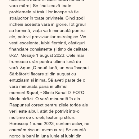
vara măreț. Se finalizează toate 
problemele și traiul lor începe să fie 
strălucitor în toate privințele. Cinci zodii 
încheie această vară în glorie. Tot greul 
se termină, viața va fi minunată pentru 
ele, potrivit previziunilor astrologice. Vin 
vești excelente, iubiri fierbinți, câștiguri 
financiare consistente și timp de calitate. 
8-27. Mesaje 1 august 2023: Cele mai 
frumoase urări pentru ultima lună de 
vară. &quot;O nouă lună, un nou început. 
Sărbătoriți fiecare zi din august cu 
entuziasm și inima. Să aveți parte de o 
vară minunată până în ultimul 
moment!&quot; - Stirile Kanal D. FOTO 
Moda străzii: O vară minunată în alb. 
Răspunsul corect pentru zilele toride ale 
verii este albul, atât de potrivit într-o 
mulţime de croieli, texturi şi stiluri. 
Horoscop 1 iunie 2023, suntem activi, ne 
asumăm riscuri, avem curaj. Se anunță 
noroc la bani în luna iunie și iubiri din 