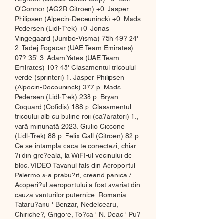
O'Connor (AG2R Citroen) +0. Jasper 
Philipsen (Alpecin-Deceuninck) +0. Mads 
Pedersen (Lidl-Trek) +0. Jonas 
Vingegaard (Jumbo-Visma) 75h 49? 24' 
2. Tadej Pogacar (UAE Team Emirates) 
07? 35' 3. Adam Yates (UAE Team 
Emirates) 10? 45' Clasamentul tricoului 
verde (sprinteri) 1. Jasper Philipsen 
(Alpecin-Deceuninck) 377 p. Mads 
Pedersen (Lidl-Trek) 238 p. Bryan 
Coquard (Cofidis) 188 p. Clasamentul 
tricoului alb cu buline roii (ca?aratori) 1., 
vară minunată 2023. Giulio Ciccone 
(Lidl-Trek) 88 p. Felix Gall (Citroen) 82 p. 
Ce se intampla daca te conectezi, chiar 
?i din gre?eala, la WiFI-ul vecinului de 
bloc. VIDEO Tavanul fals din Aeroportul 
Palermo s-a prabu?it, creand panica / 
Acoperi?ul aeroportului a fost avariat din 
cauza vanturilor puternice. Romania: 
Tataru?anu ' Benzar, Nedelcearu, 
Chiriche?, Grigore, To?ca ' N. Deac ' Pu?