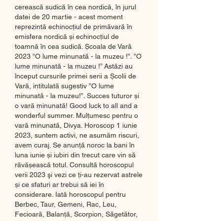
cerească sudică în cea nordică, în jurul 
datei de 20 martie - acest moment 
reprezintă echinocțiul de primăvară în 
emisfera nordică și echinocțiul de 
toamnă în cea sudică. Școala de Vară 
2023 ”O lume minunată - la muzeu !”. ”O 
lume minunată - la muzeu !” Astăzi au 
început cursurile primei serii a Școlii de 
Vară, intitulată sugestiv ”O lume 
minunată - la muzeu!”. Succes tuturor și 
o vară minunată! Good luck to all and a 
wonderful summer. Mulțumesc pentru o 
vară minunată, Divya. Horoscop 1 iunie 
2023, suntem activi, ne asumăm riscuri, 
avem curaj. Se anunță noroc la bani în 
luna iunie și iubiri din trecut care vin să 
răvășească totul. Consultă horoscopul 
verii 2023 şi vezi ce ți-au rezervat astrele 
și ce sfaturi ar trebui să iei în 
considerare. Iată horoscopul pentru 
Berbec, Taur, Gemeni, Rac, Leu, 
Fecioară, Balanță, Scorpion, Săgetător, 