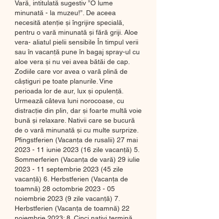
Vară, intitulată sugestiv ”O lume 
minunată - la muzeu!”. De aceea 
necesită atenție și îngrijire specială, 
pentru o vară minunată și fără griji. Aloe 
vera- aliatul pielii sensibile În timpul verii 
sau în vacanță pune în bagaj spray-ul cu 
aloe vera și nu vei avea bătăi de cap. 
Zodiile care vor avea o vară plină de 
câștiguri pe toate planurile. Vine 
perioada lor de aur, lux și opulență. 
Urmează câteva luni norocoase, cu 
distracție din plin, dar și foarte multă voie 
bună și relaxare. Nativii care se bucură 
de o vară minunată și cu multe surprize. 
Pfingstferien (Vacanța de rusalii) 27 mai 
2023 - 11 iunie 2023 (16 zile vacanță) 5. 
Sommerferien (Vacanța de vară) 29 iulie 
2023 - 11 septembrie 2023 (45 zile 
vacanță) 6. Herbstferien (Vacanța de 
toamnă) 28 octombrie 2023 - 05 
noiembrie 2023 (9 zile vacanță) 7. 
Herbstferien (Vacanța de toamnă) 22 
noiembrie 2023: 8. Cinci nativi termină 