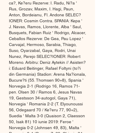
ca?, Ke?eru Rezerve: I. Radu, Ni?a ' 
Rus, Grozav, Maxim, I. Hagi, Paun, 
Anton, Bordeianu, Fl. Andone SELEC?
IONER: Cosmin Contra. SPANIA: Kepa ' 
J. Navas, Ramos, Llorente, Alba ' Saul, 
Busquets, Fabian Ruiz ' Rodrigo, Alcacer, 
Ceballos Rezerve: De Gea, Pau Lopez ' 
Carvajal, Hermoso, Sarabia, Thiago, 
Suso, Oyarzabal, Gaya, Rodri, Unai 
Nunez, Parejo SELEC?IONER: Robert 
Moreno. Arbitru: Deniz Aytekin // Asisten?
i: Eduard Beitinger, Rafael Foltyni (to?i 
din Germania) Stadion: Arena Na?ionala, 
Bucure?ti (55. Thomsen 90+8), Spania ' 
Norvegia 2-1 (Rodrigo 16, Ramos 71-
pen. Olsen 30 / Ramos 6, Jesus Navas 
19, Gestsson 34-autogol, Gaya 71), 
Norvegia ' Romania 2-2 (T. Elyounoussi 
56, Odegaard 70 / Ke?eru 77, 90+2), 
Suedia ' Malta 3-0 (Quaison 2, Claesson 
50, Isak 81) 10 iunie 2019: Feroe ' 
Norvegia 0-2 (Johnsen 49, 83), Malta ' 