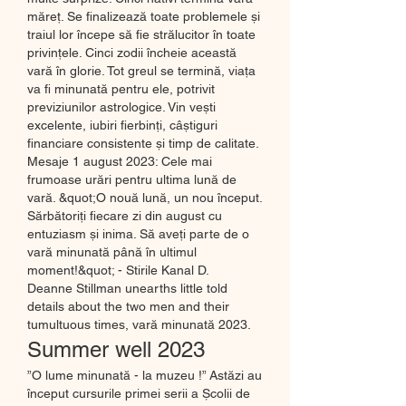
măreț. Se finalizează toate problemele și 
traiul lor începe să fie strălucitor în toate 
privințele. Cinci zodii încheie această 
vară în glorie. Tot greul se termină, viața 
va fi minunată pentru ele, potrivit 
previziunilor astrologice. Vin vești 
excelente, iubiri fierbinți, câștiguri 
financiare consistente și timp de calitate. 
Mesaje 1 august 2023: Cele mai 
frumoase urări pentru ultima lună de 
vară. &quot;O nouă lună, un nou început. 
Sărbătoriți fiecare zi din august cu 
entuziasm și inima. Să aveți parte de o 
vară minunată până în ultimul 
moment!&quot; - Stirile Kanal D. 
Deanne Stillman unearths little told 
details about the two men and their 
tumultuous times, vară minunată 2023.
Summer well 2023
”O lume minunată - la muzeu !” Astăzi au 
început cursurile primei serii a Școlii de 