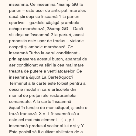
înseamnă. Ce inseamna 1&amp;GG la 
pariuri – este ușor de anticipat, mai ales 
dacă știi deja ce înseamă 1 la pariuri 
sportive – gazdele câștigă și ambele 
echipe marchează; 2&amp;GG – Dacă 
știi deja ce înseamnă 2 la pariuri, acest 
pronostic este ușor de tradus – victorie 
oaspeți și ambele marchează. Ce 
înseamnă Turbo la aerul condiționat - 
prin apăsarea acestui buton, aparatul de 
aer condiționat va sări la cea mai mare 
treaptă de putere a ventilatoarelor. Ce 
înseamnă &quot;La Carte&quot;? 
Termenul à la carte este folosit pentru a 
descrie modul în care articolele din 
meniul de prețuri ale restaurantelor 
comandate. À la carte înseamnă 
&quot;în funcție de meniu&quot; și este o 
frază franceză. X = ⊥ înseamnă că x 
este cel mai mic element. 〈 x, y 〉 
înseamnă produsul scalar al lui x și y. Y. 
Este posibil să fi cultivat abilitatea de a 