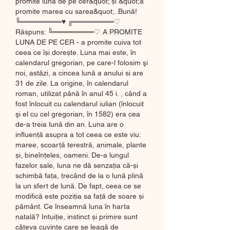
promite luna de pe cer&quot; și &quot;a 
promite marea cu sarea&quot;. Bună! 
╚════════♥ ╔════════♡ 
Răspuns: ╚════════♡ A PROMITE 
LUNA DE PE CER - a promite cuiva tot 
ceea ce își dorește. Luna mai este, în 
calendarul gregorian, pe care-l folosim şi 
noi, astăzi, a cincea lună a anului si are 
31 de zile. La origine, în calendarul 
roman, utilizat până în anul 45 i. , când a 
fost înlocuit cu calendarul iulian (înlocuit 
şi el cu cel gregorian, în 1582) era cea 
de-a treia lună din an. Luna are o 
influenţă asupra a tot ceea ce este viu: 
maree, scoarță terestră, animale, plante 
și, bineînțeles, oameni. De-a lungul 
fazelor sale, luna ne dă senzația că-și 
schimbă fața, trecând de la o lună plină 
la un sfert de lună. De fapt, ceea ce se 
modifică este poziția sa față de soare și 
pământ. Ce înseamnă luna în harta 
natală? Intuiție, instinct și primire sunt 
câteva cuvinte care se leagă de 