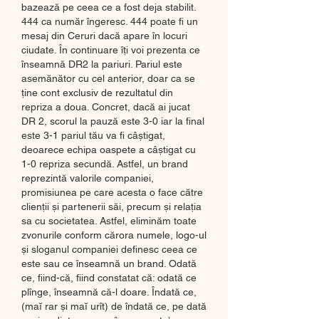
bazează pe ceea ce a fost deja stabilit. 
444 ca număr îngeresc. 444 poate fi un 
mesaj din Ceruri dacă apare în locuri 
ciudate. În continuare îți voi prezenta ce 
înseamnă DR2 la pariuri. Pariul este 
asemănător cu cel anterior, doar ca se 
ține cont exclusiv de rezultatul din 
repriza a doua. Concret, dacă ai jucat 
DR 2, scorul la pauză este 3-0 iar la final 
este 3-1 pariul tău va fi câștigat, 
deoarece echipa oaspete a câștigat cu 
1-0 repriza secundă. Astfel, un brand 
reprezintă valorile companiei, 
promisiunea pe care acesta o face către 
clienții și partenerii săi, precum și relația 
sa cu societatea. Astfel, eliminăm toate 
zvonurile conform cărora numele, logo-ul 
și sloganul companiei definesc ceea ce 
este sau ce înseamnă un brand. Odată 
ce, fiind-că, fiind constatat că: odată ce 
plînge, înseamnă că-l doare. Îndată ce, 
(maĭ rar și maĭ urît) de îndată ce, pe dată 