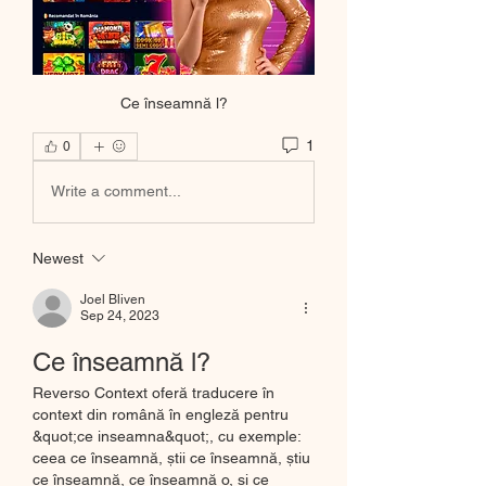
Ce înseamnă l?
1
0
Write a comment...
Newest
Joel Bliven
Sep 24, 2023
Ce înseamnă l?
Reverso Context oferă traducere în 
context din română în engleză pentru 
&quot;ce inseamna&quot;, cu exemple: 
ceea ce înseamnă, știi ce înseamnă, știu 
ce înseamnă, ce înseamnă o, și ce 