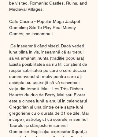
be visited. Romania: Castles, Ruins, and 
Medieval Villages.
Cafe Casino - Popular Mega Jackpot 
Gambling Site To Play Real Money 
Games, ce inseamna l.
 Ce înseamnă când visezi. Dacă vedeți 
luna plină în vis, înseamnă că ar trebui 
să vă amânați nunta (tradiție populara). 
Există posibilitatea să nu fiți conștient de 
responsabilitatea pe care o cere decizia 
dumneavoastră, motiv pentru care ați 
acceptat cu ușurință să vă schimbați 
viața din temelii. Mai - Les Très Riches 
Heures du duc de Berry. Mai sau Florar 
este a cincea lună a anului în calendarul 
Gregorian și una dintre cele șapte luni 
gregoriene cu o durată de 31 de zile. Mai 
începe ( astrologic) cu soarele în semnul 
Taurului și sfârșește în semnul 
Gemenilor. Explicația expresiilor &quot;a 