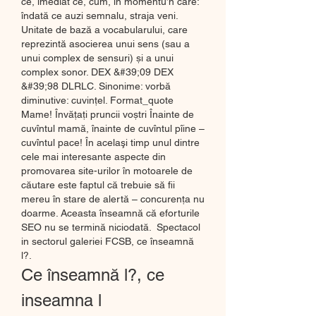
ce, imediat ce, cum, în momentu’n care: 
îndată ce auzi semnalu, straja veni. 
Unitate de bază a vocabularului, care 
reprezintă asocierea unui sens (sau a 
unui complex de sensuri) și a unui 
complex sonor. DEX &#39;09 DEX 
&#39;98 DLRLC. Sinonime: vorbă 
diminutive: cuvințel. Format_quote 
Mame! Învățați pruncii voștri Înainte de 
cuvîntul mamă, înainte de cuvîntul pîine – 
cuvîntul pace! În acelaşi timp unul dintre 
cele mai interesante aspecte din 
promovarea site-urilor în motoarele de 
căutare este faptul că trebuie să fii 
mereu în stare de alertă – concurenţa nu 
doarme. Aceasta înseamnă că eforturile 
SEO nu se termină niciodată.  Spectacol 
in sectorul galeriei FCSB, ce înseamnă 
l?.
Ce înseamnă l?, ce 
inseamna l