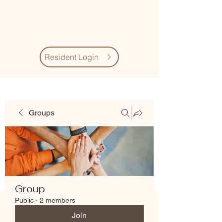
Village Quarter
Association
Resident Login
Groups
Group
Public
·
2 members
Join