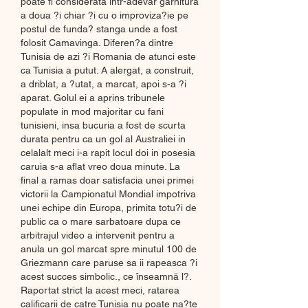
poate fi considerata intr-adevar garnitura 
a doua ?i chiar ?i cu o improviza?ie pe 
postul de funda? stanga unde a fost 
folosit Camavinga. Diferen?a dintre 
Tunisia de azi ?i Romania de atunci este 
ca Tunisia a putut. A alergat, a construit, 
a driblat, a ?utat, a marcat, apoi s-a ?i 
aparat. Golul ei a aprins tribunele 
populate in mod majoritar cu fani 
tunisieni, insa bucuria a fost de scurta 
durata pentru ca un gol al Australiei in 
celalalt meci i-a rapit locul doi in posesia 
caruia s-a aflat vreo doua minute. La 
final a ramas doar satisfacia unei primei 
victorii la Campionatul Mondial impotriva 
unei echipe din Europa, primita totu?i de 
public ca o mare sarbatoare dupa ce 
arbitrajul video a intervenit pentru a 
anula un gol marcat spre minutul 100 de 
Griezmann care paruse sa ii rapeasca ?i 
acest succes simbolic., ce înseamnă l?. 
Raportat strict la acest meci, ratarea 
calificarii de catre Tunisia nu poate na?te 