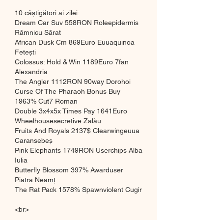
10 câștigători ai zilei:
Dream Car Suv 558RON Roleepidermis 
Râmnicu Sărat 
African Dusk Cm 869Euro Euuaquinoa 
Fetești 
Colossus: Hold & Win 1189Euro 7fan 
Alexandria 
The Angler 1112RON 90way Dorohoi 
Curse Of The Pharaoh Bonus Buy 
1963% Cut7 Roman 
Double 3x4x5x Times Pay 1641Euro 
Wheelhousesecretive Zalău 
Fruits And Royals 2137$ Clearwingeuua 
Caransebeș 
Pink Elephants 1749RON Userchips Alba 
Iulia 
Butterfly Blossom 397% Awarduser 
Piatra Neamț 
The Rat Pack 1578% Spawnviolent Cugir 
<br>