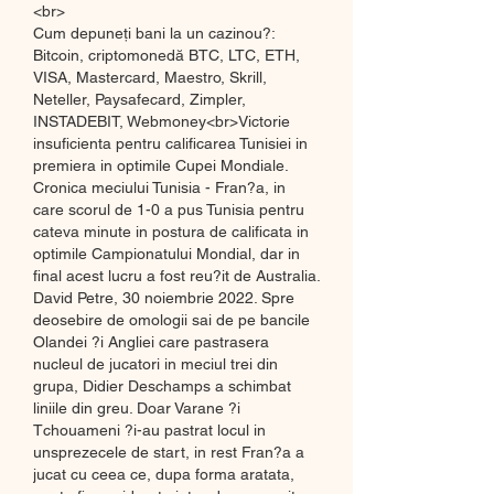
<br>
Cum depuneți bani la un cazinou?: 
Bitcoin, criptomonedă BTC, LTC, ETH, 
VISA, Mastercard, Maestro, Skrill, 
Neteller, Paysafecard, Zimpler, 
INSTADEBIT, Webmoney<br>Victorie 
insuficienta pentru calificarea Tunisiei in 
premiera in optimile Cupei Mondiale. 
Cronica meciului Tunisia - Fran?a, in 
care scorul de 1-0 a pus Tunisia pentru 
cateva minute in postura de calificata in 
optimile Campionatului Mondial, dar in 
final acest lucru a fost reu?it de Australia. 
David Petre, 30 noiembrie 2022. Spre 
deosebire de omologii sai de pe bancile 
Olandei ?i Angliei care pastrasera 
nucleul de jucatori in meciul trei din 
grupa, Didier Deschamps a schimbat 
liniile din greu. Doar Varane ?i 
Tchouameni ?i-au pastrat locul in 
unsprezecele de start, in rest Fran?a a 
jucat cu ceea ce, dupa forma aratata, 