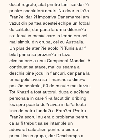
decat regrete, atat printre fanii sai dar ?i 
printre spectatorii neutri. Nu doar in fa?a 
Fran?ei dar ?i impotriva Danemarcei am 
vazut din partea acestei echipe un fotbal 
de calitate, dar pana la urma diferen?a 
s-a facut in meciul care in teorie era cel 
mai simplu din grupa, cel cu Australia. 
Un plus de aten?ie acolo ?i Tunisia ar fi 
bifat prima sa prezen?a in faza 
eliminatorie a unui Campionat Mondial. A 
continuat sa atace, mai cu seama a 
deschis bine jocul in flancuri, dar pana la 
urma golul avea sa il marcheze dintr-o 
pozi?ie centrala, 50 de minute mai tarziu. 
Tot Khazri a fost autorul, dupa o ac?iune 
personala in care ?i-a facut din dribling 
loc spre poarta de?i avea in fa?a toata 
linia de patru funda?i a Fran?ei. Pentru 
Fran?a scorul nu era o problema pentru 
ca ar fi trebuit sa se intample un 
adevarat cataclism pentru a pierde 
primul loc in grupa, dar Deschamps a 