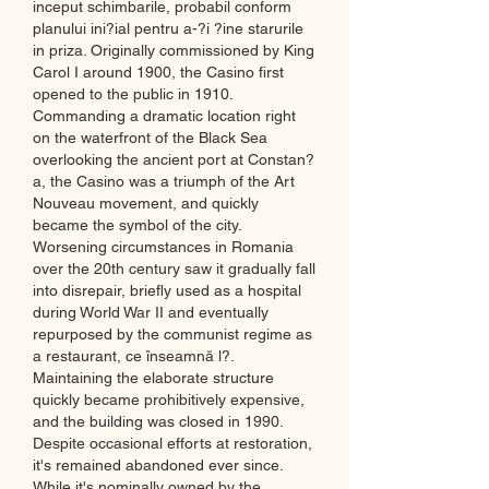
inceput schimbarile, probabil conform 
planului ini?ial pentru a-?i ?ine starurile 
in priza. Originally commissioned by King 
Carol I around 1900, the Casino first 
opened to the public in 1910. 
Commanding a dramatic location right 
on the waterfront of the Black Sea 
overlooking the ancient port at Constan?
a, the Casino was a triumph of the Art 
Nouveau movement, and quickly 
became the symbol of the city. 
Worsening circumstances in Romania 
over the 20th century saw it gradually fall 
into disrepair, briefly used as a hospital 
during World War II and eventually 
repurposed by the communist regime as 
a restaurant, ce înseamnă l?. 
Maintaining the elaborate structure 
quickly became prohibitively expensive, 
and the building was closed in 1990. 
Despite occasional efforts at restoration, 
it's remained abandoned ever since. 
While it's nominally owned by the 