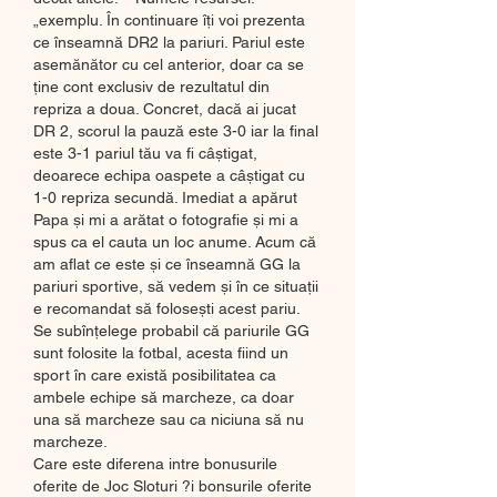
„exemplu. În continuare îți voi prezenta 
ce înseamnă DR2 la pariuri. Pariul este 
asemănător cu cel anterior, doar ca se 
ține cont exclusiv de rezultatul din 
repriza a doua. Concret, dacă ai jucat 
DR 2, scorul la pauză este 3-0 iar la final 
este 3-1 pariul tău va fi câștigat, 
deoarece echipa oaspete a câștigat cu 
1-0 repriza secundă. Imediat a apărut 
Papa și mi a arătat o fotografie și mi a 
spus ca el cauta un loc anume. Acum că 
am aflat ce este și ce înseamnă GG la 
pariuri sportive, să vedem și în ce situații 
e recomandat să folosești acest pariu. 
Se subînțelege probabil că pariurile GG 
sunt folosite la fotbal, acesta fiind un 
sport în care există posibilitatea ca 
ambele echipe să marcheze, ca doar 
una să marcheze sau ca niciuna să nu 
marcheze. 
Care este diferena intre bonusurile 
oferite de Joc Sloturi ?i bonsurile oferite 