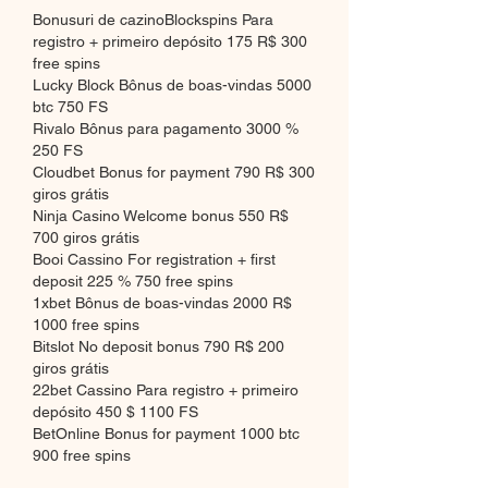
Bonusuri de cazinoBlockspins Para 
registro + primeiro depósito 175 R$ 300 
free spins
Lucky Block Bônus de boas-vindas 5000 
btc 750 FS
Rivalo Bônus para pagamento 3000 % 
250 FS
Cloudbet Bonus for payment 790 R$ 300 
giros grátis
Ninja Casino Welcome bonus 550 R$ 
700 giros grátis
Booi Cassino For registration + first 
deposit 225 % 750 free spins
1xbet Bônus de boas-vindas 2000 R$ 
1000 free spins
Bitslot No deposit bonus 790 R$ 200 
giros grátis
22bet Cassino Para registro + primeiro 
depósito 450 $ 1100 FS
BetOnline Bonus for payment 1000 btc 
900 free spins