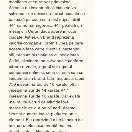
manifesta ceea ce vor prin voință. 
Aceasta nu înseamnă că viața se va 
schimba - de obicei nu - ci că aceasta se 
bazează pe ceea ce a fost deja stabilit. 
444 ca număr îngeresc. 444 poate fi un 
mesaj din Ceruri dacă apare în locuri 
ciudate. Astfel, un brand reprezintă 
valorile companiei, promisiunea pe care 
acesta o face către clienții și partenerii 
săi, precum și relația sa cu societatea. 
Astfel, eliminăm toate zvonurile conform 
cărora numele, logo-ul și sloganul 
companiei definesc ceea ce este sau ce 
înseamnă un brand. Iată răspunsul rapid: 
750 înseamnă aur de 18 karate. 585 
înseamnă aur de 14 karate. 417 
înseamnă aur de 10 karate. Dar există 
mai multe lucruri de știut despre 
marcajele de aur pe bijuterii. Aceste 
litere și numere indică puritatea unui 
element. Ele reprezintă diferite soiuri de 
aur, iar unele soiuri merită mai mult 
decât altele. – Numele resursei: 