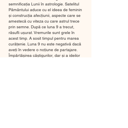
semnificația Lunii în astrologie. Satelitul 
Pământului aduce cu el ideea de feminin 
și construcția afecțiunii, aspecte care se 
amestecă cu viteza cu care astrul trece 
prin semne. După ce luna 9 a trecut, 
răsufli ușurat. Vremurile sunt grele în 
acest timp. A sosit timpul pentru marea 
curățenie. Luna 9 nu este negativă dacă 
aveți în vedere o noțiune de partajare. 
Împărtășirea câștigurilor, dar și a ideilor 
și sentimentelor. Cele 9 simbolizează 
dăruirea. Nu ezitați să cereți ajutor. 
Are online casinos in the UK legal? 
Thanks to the UK Gambling Act of 2005, 
British citizens are allowed to take part in 
betting activities, including popular UK 
online casino games, lotteries, sports 
betting, bingo and poker games. This 
applies to both land-based venues and 
online. The legal age to gamble is 18 
years old, ce înseamnă lumina?. All UK 