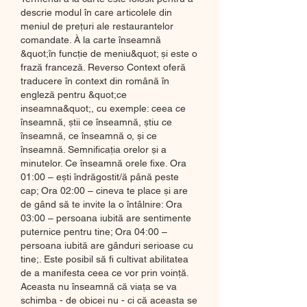
descrie modul în care articolele din 
meniul de prețuri ale restaurantelor 
comandate. À la carte înseamnă 
&quot;în funcție de meniu&quot; și este o 
frază franceză. Reverso Context oferă 
traducere în context din română în 
engleză pentru &quot;ce 
inseamna&quot;, cu exemple: ceea ce 
înseamnă, știi ce înseamnă, știu ce 
înseamnă, ce înseamnă o, și ce 
înseamnă. Semnificația orelor și a 
minutelor. Ce înseamnă orele fixe. Ora 
01:00 – ești îndrăgostit/ă până peste 
cap; Ora 02:00 – cineva te place și are 
de gând să te invite la o întâlnire: Ora 
03:00 – persoana iubită are sentimente 
puternice pentru tine; Ora 04:00 – 
persoana iubită are gânduri serioase cu 
tine;. Este posibil să fi cultivat abilitatea 
de a manifesta ceea ce vor prin voință. 
Aceasta nu înseamnă că viața se va 
schimba - de obicei nu - ci că aceasta se 