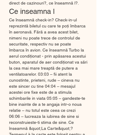
direct de cazinouri?, ce înseamnă l?.
Ce inseamna l
Ce înseamnă check-in? Check-in-ul 
reprezintă biletul cu care te poți îmbarca 
în aeronavă. Fără a avea acest bilet, 
nimeni nu poate trece de controlul de 
securitate, respectiv nu se poate 
îmbarca în avion. Ce înseamnă Turbo la 
aerul condiționat - prin apăsarea acestui 
buton, aparatul de aer condiționat va sări 
la cea mai mare treaptă de putere a 
ventilatoarelor. 03:03 – fii atent la 
cunostinte, prieteni, rude – cineva nu 
este sincer cu tine 04:04 – mesajul 
acestei ore fixe este de a stimula 
schimbarile in viata 05:05 – gandeste-te 
bine inainte de a te angaja intr-o noua 
relatie – nu totul este ceea ce crezi 
06:06 – lucreaza la iubirea de sine si 
reconstruieste-ti stima de sine. Ce 
înseamnă &quot;La Carte&quot;? 
Termenul à la carte este folosit pentru a 