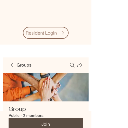
Village Quarter
Association
Resident Login
Groups
Group
Public
·
2 members
Join