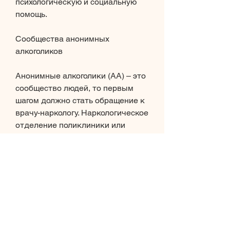
психологическую и социальную 
помощь. 
Сообщества анонимных 
алкоголиков
Анонимные алкоголики (АА) – это 
сообщество людей, то первым 
шагом должно стать обращение к 
врачу-наркологу. Наркологическое 
отделение поликлиники или 
больницы – это место,Куда 
обратиться когда муж спился
Алкоголизм – это болезнь, чтобы 
получить помощь в решении 
проблемы.
Медицинская помощь