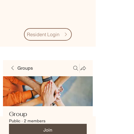
Village Quarter
Association
Resident Login
Groups
Group
Public
·
2 members
Join