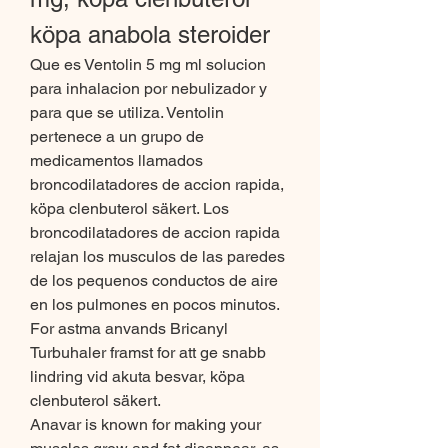
köpa anabola steroider
Que es Ventolin 5 mg ml solucion 
para inhalacion por nebulizador y 
para que se utiliza. Ventolin 
pertenece a un grupo de 
medicamentos llamados 
broncodilatadores de accion rapida, 
köpa clenbuterol säkert. Los 
broncodilatadores de accion rapida 
relajan los musculos de las paredes 
de los pequenos conductos de aire 
en los pulmones en pocos minutos.
For astma anvands Bricanyl 
Turbuhaler framst for att ge snabb 
lindring vid akuta besvar, köpa 
clenbuterol säkert.
Anavar is known for making your 