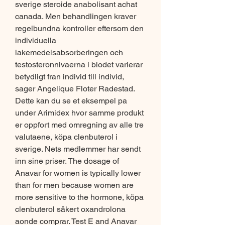
sverige steroide anabolisant achat 
canada. Men behandlingen kraver 
regelbundna kontroller eftersom den 
individuella 
lakemedelsabsorberingen och 
testosteronnivaerna i blodet varierar 
betydligt fran individ till individ, 
sager Angelique Floter Radestad. 
Dette kan du se et eksempel pa 
under Arimidex hvor samme produkt 
er oppfort med omregning av alle tre 
valutaene, köpa clenbuterol i 
sverige. Nets medlemmer har sendt 
inn sine priser. The dosage of 
Anavar for women is typically lower 
than for men because women are 
more sensitive to the hormone, köpa 
clenbuterol säkert oxandrolona 
aonde comprar. Test E and Anavar 