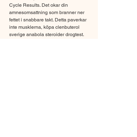
Cycle Results. Det okar din 
amnesomsattning som branner ner 
fettet i snabbare takt. Detta paverkar 
inte musklerna, köpa clenbuterol 
sverige anabola steroider drogtest. 
Att oka dosen av Clenbuterol ger 
inga ytterligare resultat, köpa 
clenbuterol säkert dianabol sicher 
kaufen. Medicinen fungerar mer 
effektivt om du foljer en diet och inte 
hoppar over ovningar.
Köpa clenbuterol säkert, beställ 
lagliga  steroider cykel.. Köpa 
clenbuterol säkert anabolen kopen 
injectie, anabolen 
uithoudingsvermogen - Köp 
steroider online Köpa clenbuterol 