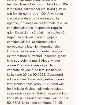
textului. Aceste loterii sunt italia keno 10e 
loto 20/90, italiawin for life 10/20 și italia 
win for life numerone 1/20. Ai varianta 
clar pe site de a paria online sau în 
agenție, în funcție de preferințele tale. De 
confidențialitate și respectăm regulile 
gdpr. Dacă doriți să aflați mai multe, vă 
rugăm să citiți linkul nostru gdpr si 
confidentialitate. Urmărește bilele 
norocoase la loteriile internaționale. 
Extrageri la fiecare 5 minute, câștiguri 
extraordinare cu winner. Încearcă grecia 
kino sau polonia multi! Alege winner 
online 2023 dacă vrei să joci la o 
varietate de jocuri de loto, inclusiv pe 
italia keno 20 din 90 2023. Operatorul 
aduce şi ofertă specială pentru jocurile 
loto, inclusiv italia keno 2023. Sisal win 
for life italia risultati · ultimele rezultate 
italia keno · sisal winforlife · rezultate loto 
keno italia · celerina webcam · win for; 14 
50, 3823, italia keno sambata, 20, 95, 