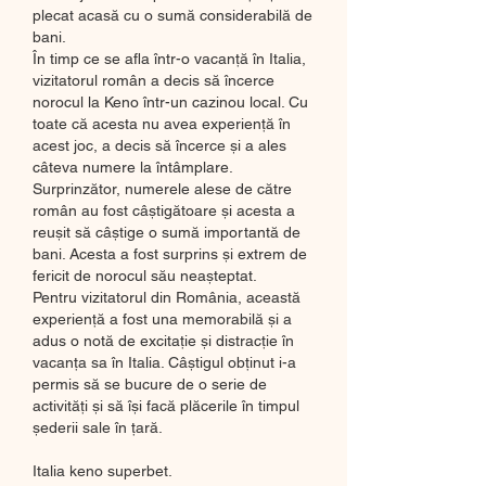
plecat acasă cu o sumă considerabilă de 
bani.
În timp ce se afla într-o vacanță în Italia, 
vizitatorul român a decis să încerce 
norocul la Keno într-un cazinou local. Cu 
toate că acesta nu avea experiență în 
acest joc, a decis să încerce și a ales 
câteva numere la întâmplare.
Surprinzător, numerele alese de către 
român au fost câștigătoare și acesta a 
reușit să câștige o sumă importantă de 
bani. Acesta a fost surprins și extrem de 
fericit de norocul său neașteptat.
Pentru vizitatorul din România, această 
experiență a fost una memorabilă și a 
adus o notă de excitație și distracție în 
vacanța sa în Italia. Câștigul obținut i-a 
permis să se bucure de o serie de 
activități și să își facă plăcerile în timpul 
șederii sale în țară.
Italia keno superbet.