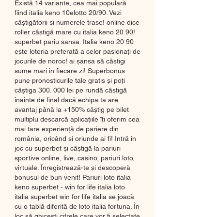
Există 14 variante, cea mai populară 
fiind italia keno 10elotto 20/90. Vezi 
câștigătorii și numerele trase! online dice 
roller câștigă mare cu italia keno 20 90! 
superbet pariu sansa. Italia keno 20 90 
este loteria preferată a celor pasionați de 
jocurile de noroc! ai șansa să câștigi 
sume mari în fiecare zi! Superbonus 
pune pronosticurile tale gratis și poți 
câștiga 300. 000 lei pe rundă câștigă 
înainte de final dacă echipa ta are 
avantaj până la +150% câștig pe bilet 
multiplu descarcă aplicațiile îți oferim cea 
mai tare experiență de pariere din 
românia, oricând și oriunde ai fi! Intră în 
joc cu superbet și câștigă la pariuri 
sportive online, live, casino, pariuri loto, 
virtuale. Înregistrează-te și descoperă 
bonusul de bun venit! Pariuri loto italia 
keno superbet - win for life italia loto 
italia superbet win for life italia se joacă 
cu o tablă diferită de loto italia fortuna. În 
loc să ghicești cifrele care vor fi selectate 