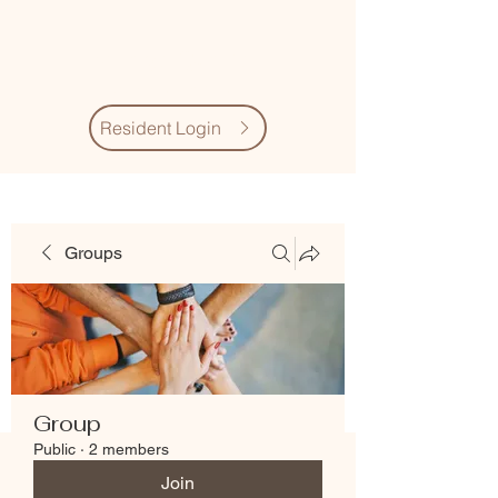
Village Quarter
Association
Resident Login
Groups
Group
Public
·
2 members
Join