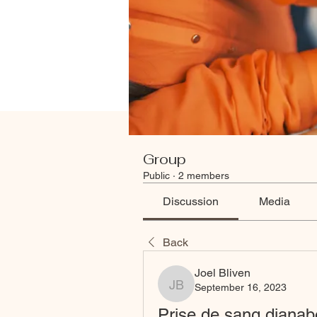
Group
Public
·
2 members
Discussion
Media
Back
Joel Bliven
September 16, 2023
Joel Bliven
Prise de sang dianab