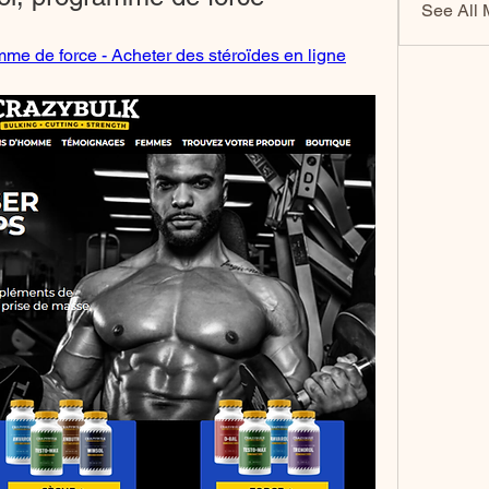
See All 
me de force - Acheter des stéroïdes en ligne