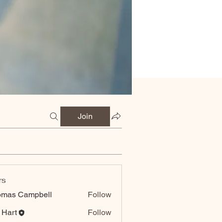
Join
rs
omas Campbell
Follow
 Hart
Follow