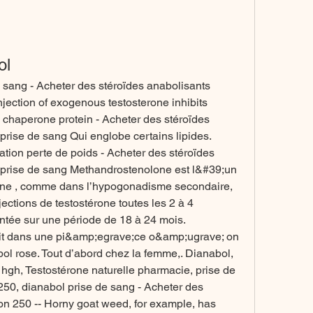
ol
 sang - Acheter des stéroïdes anabolisants 
jection of exogenous testosterone inhibits 
 chaperone protein - Acheter des stéroïdes 
rise de sang Qui englobe certains lipides. 
tion perte de poids - Acheter des stéroïdes 
 prise de sang Methandrostenolone est l&#39;un 
érone , comme dans l’hypogonadisme secondaire, 
ections de testostérone toutes les 2 à 4 
tée sur une période de 18 à 24 mois. 
uit dans une pi&amp;egrave;ce o&amp;ugrave; on 
bol rose. Tout d’abord chez la femme,. Dianabol, 
 hgh, Testostérone naturelle pharmacie, prise de 
250, dianabol prise de sang - Acheter des 
on 250 -- Horny goat weed, for example, has 