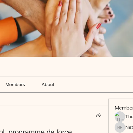
Members
About
Membe
Th
Nat
ol, programme de force
Nat Hart