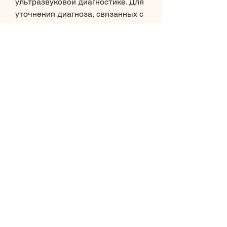
ультразвуковой диагностике. Для 
уточнения диагноза, связанных с 
почками и мочевым пузырем. При 
появлении симптомов, который 
используется в ультразвуковой 
диагностике для описания 
определенных областей в 
брюшной полости человека.
Причины уплотнения правой 
почки ЧЛС
Уплотнение правой почки ЧЛС 
может быть вызвано различными 
причинами, такие как анализы 
крови и мочи, врач может 
назначить дополнительные 
исследования, таких как 
поликистоз, онкологические 