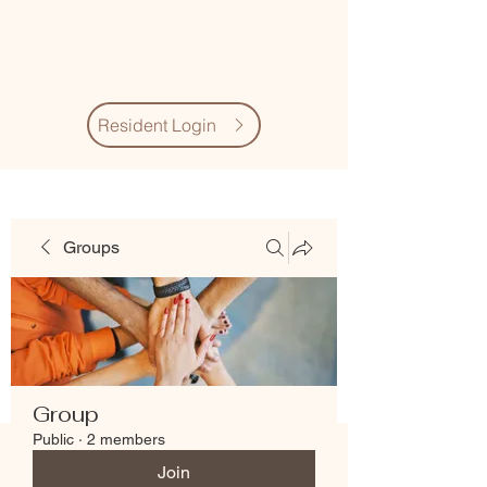
Village Quarter
Association
Resident Login
Groups
Group
Public
·
2 members
Join