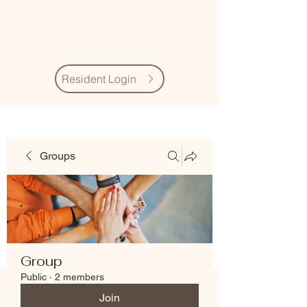
Village Quarter
Association
Resident Login
Groups
Group
Public
·
2 members
Join