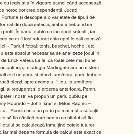
e cu legislația în vigoare atunci când accesează 
 de noroc pot crea dependență. Jucați 
 Fortuna și descoperă o varietate de tipuri de 
 format din două selecții, ambele trebuind să 
profit. În pariul dublu se fac două selecții, iar 
ea ce ar fi fost returnat este apoi folosit ca miză 
lei – Pariuri fotbal, tenis, baschet, hochei, etc. 
iu este absolut necesar sa se analizeze jocul în 
 de Erick Valeur. La fel ca toate cele mai bune 
oroc online, și strategia Martingale are un sistem 
lizezi un pariu și pierzi, următorul pariu trebuie 
 dacă pierzi, spre exemplu, 1 leu, la următorul 
igi, ai recuperat și pierderea anterioară. Pentru 
tipsterii nostri va propun un pariu dublu pe 
mmy Robredo – John Isner si Milos Raonic – 
lu – Acesta este un pariu pe mai multe selecții, 
ie să fie câștigătoare pentru ca biletul să fie 
biletului se calculează înmulțind cotele tuturor 
, iar mai departe formula de calcul este exact ca 