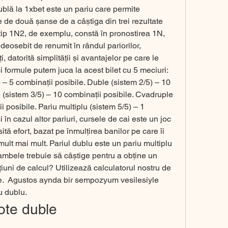
lă la 1xbet este un pariu care permite 
e de două șanse de a câștiga din trei rezultate 
 tip 1N2, de exemplu, constă în pronostirea 1N, 
eosebit de renumit în rândul pariorilor, 
i, datorită simplității și avantajelor pe care le 
 formule putem juca la acest bilet cu 5 meciuri: 
) – 5 combinații posibile. Duble (sistem 2/5) – 10 
e (sistem 3/5) – 10 combinații posibile. Cvadruple 
i posibile. Pariu multiplu (sistem 5/5) – 1 
 în cazul altor pariuri, cursele de cai este un joc 
ită efort, bazat pe înmulțirea banilor pe care îi 
, mult mai mult. Pariul dublu este un pariu multiplu 
 ambele trebuie să câștige pentru a obține un 
țiuni de calcul? Utilizează calculatorul nostru de 
te.  Agustos aynda bir sempozyum vesilesiyle 
u dublu.
ote duble