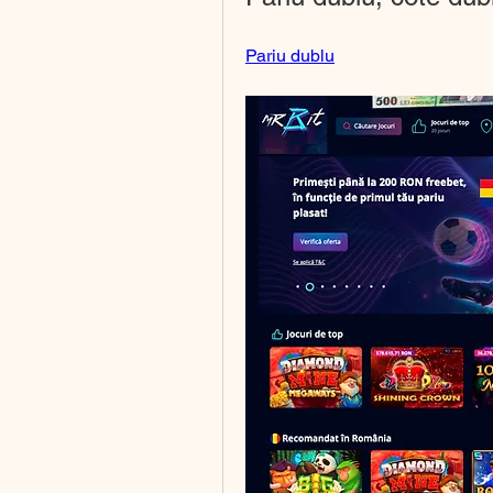
Pariu dublu