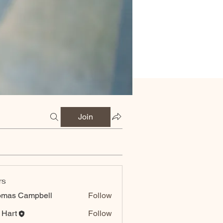
Join
rs
omas Campbell
Follow
 Hart
Follow