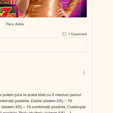
Pariu dublu
1 Comment
mbinații posibile. Duble (sistem 2/5) – 10 
e (sistem 3/5) – 10 combinații posibile. Cvadruple 
i posibile. Pariu multiplu (sistem 5/5) – 1 