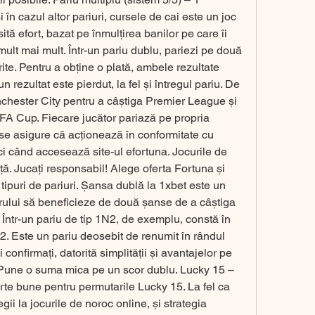
 în cazul altor pariuri, cursele de cai este un joc 
ită efort, bazat pe înmulțirea banilor pe care îi 
, mult mai mult. Într-un pariu dublu, pariezi pe două 
rite. Pentru a obține o plată, ambele rezultate 
 rezultat este pierdut, la fel și întregul pariu. De 
hester City pentru a câștiga Premier League și 
FA Cup. Fiecare jucător pariază pe propria 
se asigure că acționează în conformitate cu 
ci când accesează site-ul efortuna. Jocurile de 
. Jucați responsabil! Alege oferta Fortuna și 
tipuri de pariuri. Șansa dublă la 1xbet este un 
rului să beneficieze de două șanse de a câștiga 
e. Într-un pariu de tip 1N2, de exemplu, constă în 
. Este un pariu deosebit de renumit în rândul 
i confirmați, datorită simplității și avantajelor pe 
 Pune o suma mica pe un scor dublu. Lucky 15 – 
arte bune pentru permutarile Lucky 15. La fel ca 
ii la jocurile de noroc online, și strategia 