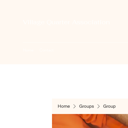
Village Quarter Association
Home
Contact
Home
Groups
Group