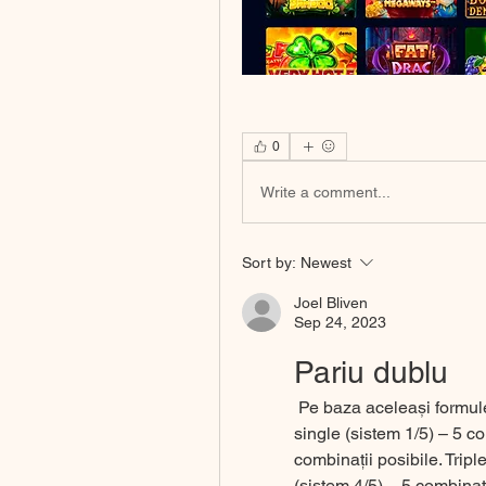
0
Write a comment...
Sort by:
Newest
Joel Bliven
Sep 24, 2023
Pariu dublu
 Pe baza aceleași formule putem juca la acest bilet cu 5 meciuri: pariuri 
single (sistem 1/5) – 5 co
combinații posibile. Tripl
(sistem 4/5) – 5 combinați