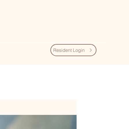
Resident Login