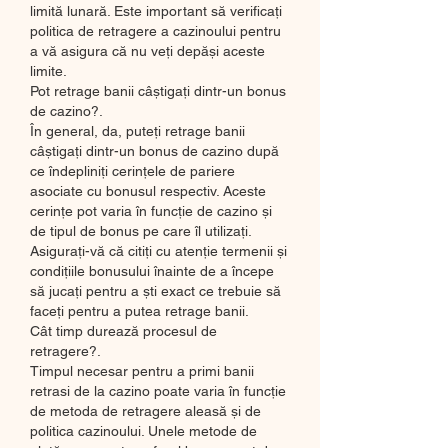
limită lunară. Este important să verificați 
politica de retragere a cazinoului pentru 
a vă asigura că nu veți depăși aceste 
limite.
Pot retrage banii câștigați dintr-un bonus 
de cazino?.
În general, da, puteți retrage banii 
câștigați dintr-un bonus de cazino după 
ce îndepliniți cerințele de pariere 
asociate cu bonusul respectiv. Aceste 
cerințe pot varia în funcție de cazino și 
de tipul de bonus pe care îl utilizați. 
Asigurați-vă că citiți cu atenție termenii și 
condițiile bonusului înainte de a începe 
să jucați pentru a ști exact ce trebuie să 
faceți pentru a putea retrage banii.
Cât timp durează procesul de 
retragere?.
Timpul necesar pentru a primi banii 
retrasi de la cazino poate varia în funcție 
de metoda de retragere aleasă și de 
politica cazinoului. Unele metode de 