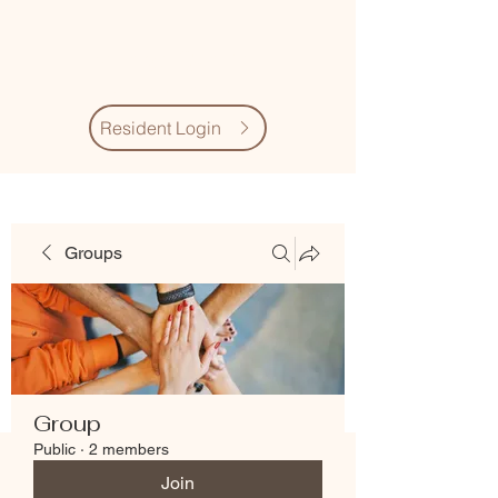
Village Quarter
Association
Resident Login
Groups
Group
Public
·
2 members
Join