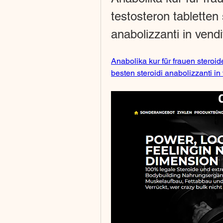
testosteron tabletten 
anabolizzanti in vendi
Anabolika kur für frauen steroid
besten steroidi anabolizzanti in