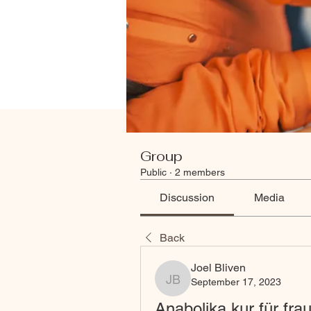
Group
Public
·
2 members
Discussion
Media
Back
Joel Bliven
September 17, 2023
Joel Bliven
Anabolika kur für fra