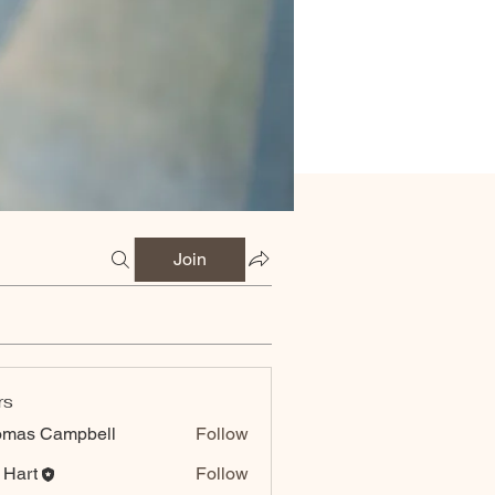
Join
rs
omas Campbell
Follow
 Hart
Follow