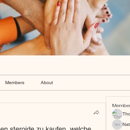
Members
About
Membe
Th
Nat
uen steroide zu kaufen, welche 
Nat Hart