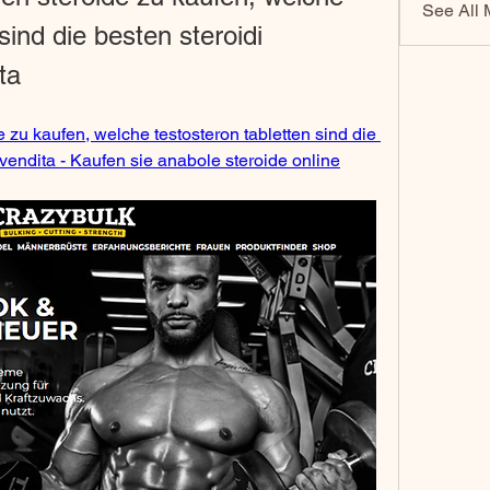
See All 
sind die besten steroidi 
ta
e zu kaufen, welche testosteron tabletten sind die 
 vendita - Kaufen sie anabole steroide online