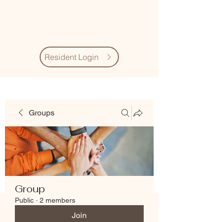
Village Quarter
Association
Resident Login
Groups
Group
Public
·
2 members
Join