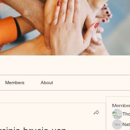
Members
About
Membe
Th
Nat
Nat Hart