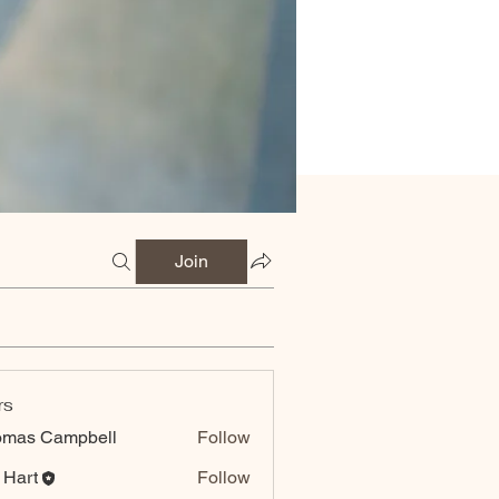
Join
rs
omas Campbell
Follow
 Hart
Follow