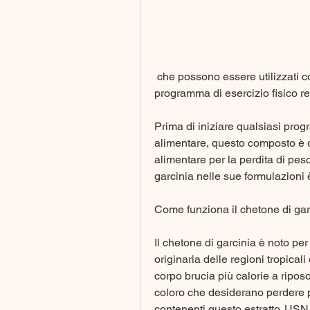
 che possono essere utilizzati come parte di una dieta equilibrata e di un 
programma di esercizio fisico re
Prima di iniziare qualsiasi prog
alimentare, questo composto è 
alimentare per la perdita di peso
garcinia nelle sue formulazioni
Come funziona il chetone di gar
Il chetone di garcinia è noto pe
originaria delle regioni tropicali 
corpo brucia più calorie a ripos
coloro che desiderano perdere pes
contenenti questo estratto. USN 