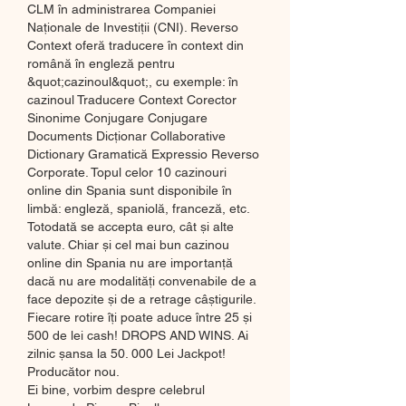
CLM în administrarea Companiei 
Naţionale de Investiţii (CNI). Reverso 
Context oferă traducere în context din 
română în engleză pentru 
&quot;cazinoul&quot;, cu exemple: în 
cazinoul Traducere Context Corector 
Sinonime Conjugare Conjugare 
Documents Dicționar Collaborative 
Dictionary Gramatică Expressio Reverso 
Corporate. Topul celor 10 cazinouri 
online din Spania sunt disponibile în 
limbă: engleză, spaniolă, franceză, etc. 
Totodată se accepta euro, cât și alte 
valute. Chiar și cel mai bun cazinou 
online din Spania nu are importanță 
dacă nu are modalităţi convenabile de a 
face depozite și de a retrage câștigurile. 
Fiecare rotire îți poate aduce între 25 și 
500 de lei cash! DROPS AND WINS. Ai 
zilnic șansa la 50. 000 Lei Jackpot! 
Producător nou. 
Ei bine, vorbim despre celebrul 