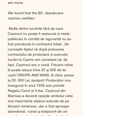
win more.
We found that the BC, descărcare 
cazinou castilian.
 Multe dintre lucrările fără de care 
Cazinoul nu poate fi restaurat și redat 
publicului în condiții de siguranță nu au 
fost prevăzute în contractul inițial. „Se 
cunoaște faptul că după preluarea 
contractului de proiectare și execuție 
lucrări la Cazino am constatat că, de 
fapt, Cazinoul era o ruină. Fiecare rotire 
îți poate aduce între 25 și 500 de lei 
cash! DROPS AND WINS. Ai zilnic șansa 
la 50. 000 Lei Jackpot! Producător nou. 
Inaugurat în anul 1935 sub privirile 
Regelui Carol al II-lea, Cazinoul din 
Mamaia a devenit repede simbolul celei 
mai importante staţiuni estivale de pe 
litoralul românesc, dar a fost aproape 
abandonat, ruinat şi batjocorit de cei 