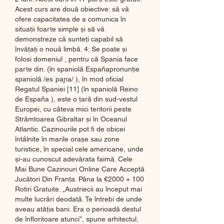
Acest curs are două obiective: să vă 
ofere capacitatea de a comunica în 
situații foarte simple și să vă 
demonstreze că sunteți capabil să 
învățați o nouă limbă. 4: Se poate și 
folosi domeniul , pentru că Spania face 
parte din. (în spaniolă Españapronunție 
spaniolă /esˈpaɲa/ ), în mod oficial 
Regatul Spaniei [11] (în spaniolă Reino 
de España ), este o țară din sud-vestul 
Europei, cu câteva mici teritorii peste 
Strâmtoarea Gibraltar și în Oceanul 
Atlantic. Cazinourile pot fi de obicei 
întâlnite în marile orașe sau zone 
turistice, în special cele americane, unde 
și-au cunoscut adevărata faimă. Cele 
Mai Bune Cazinouri Online Care Acceptă 
Jucători Din Franța. Pâna la €2000 + 100 
Rotiri Gratuite. „Austriecii au început mai 
multe lucrări deodată. Te întrebi de unde 
aveau atâția bani. Era o perioadă destul 
de înfloritoare atunci”, spune arhitectul, 