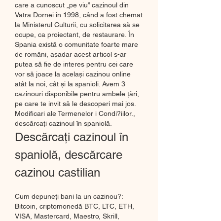
care a cunoscut „pe viu” cazinoul din 
Vatra Dornei în 1998, când a fost chemat 
la Ministerul Culturii, cu solicitarea să se 
ocupe, ca proiectant, de restaurare. În 
Spania există o comunitate foarte mare 
de români, așadar acest articol s-ar 
putea să fie de interes pentru cei care 
vor să joace la același cazinou online 
atât la noi, cât și la spanioli. Avem 3 
cazinouri disponibile pentru ambele țări, 
pe care te invit să le descoperi mai jos.  
Modificari ale Termenelor i Condi?iilor., 
descărcați cazinoul în spaniolă.
Descărcați cazinoul în 
spaniolă, descărcare 
cazinou castilian
Cum depuneți bani la un cazinou?: 
Bitcoin, criptomonedă BTC, LTC, ETH, 
VISA, Mastercard, Maestro, Skrill, 