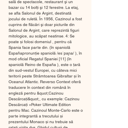
sală de spectacole, restaurant şi un 
bazar cu 14 bolţi şi 12 ferestre. La etaj, 
se afla Salonul de Argint, destinată 
jocului de ruletă. În 1956, Cazinoul a fost 
cuprins de flăcări şi doar picturile din 
Salonul de Argint, care reprezintă figuri 
mitologice, au scăpat neatinse. 4: Se 
poate și folosi domeniul , pentru că 
Spania face parte din. (în spaniolă 
Españapronunție spaniolă /esˈpaɲa/ ), în 
mod oficial Regatul Spaniei [11] (în 
spaniolă Reino de España ), este o țară 
din sud-vestul Europei, cu câteva mici 
teritorii peste Strâmtoarea Gibraltar și în 
Oceanul Atlantic. Reverso Context oferă 
traducere în context din română în 
engleză pentru &quot;Cazinou 
Descărcați&quot;, cu exemple: Cazinou 
Descărcați +Poker Ultimate Edition 
pentru Mac. Cazinoul Monte-Carlo este o 
parte integrantă a trecutului și 
prezentului Monaco și nu trebuie să 
ratați vizita dvs. Ghidul culturii de 