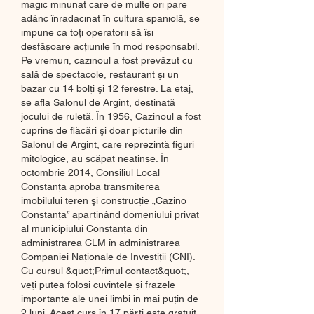
magic minunat care de multe ori pare 
adânc înradacinat în cultura spaniolă, se 
impune ca toți operatorii să își 
desfășoare acțiunile în mod responsabil. 
Pe vremuri, cazinoul a fost prevăzut cu 
sală de spectacole, restaurant şi un 
bazar cu 14 bolţi şi 12 ferestre. La etaj, 
se afla Salonul de Argint, destinată 
jocului de ruletă. În 1956, Cazinoul a fost 
cuprins de flăcări şi doar picturile din 
Salonul de Argint, care reprezintă figuri 
mitologice, au scăpat neatinse. În 
octombrie 2014, Consiliul Local 
Constanţa aproba transmiterea 
imobilului teren şi construcţie „Cazino 
Constanţa” aparţinând domeniului privat 
al municipiului Constanţa din 
administrarea CLM în administrarea 
Companiei Naţionale de Investiţii (CNI). 
Cu cursul &quot;Primul contact&quot;, 
veți putea folosi cuvintele și frazele 
importante ale unei limbi în mai puțin de 
2 luni. Acest curs în 17 părți este gratuit. 