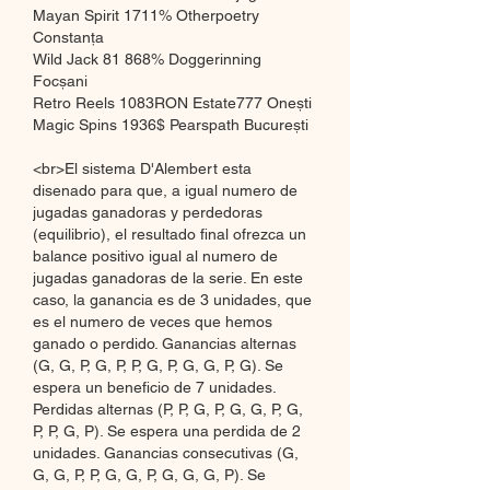
Mayan Spirit 1711% Otherpoetry 
Constanța 
Wild Jack 81 868% Doggerinning 
Focșani 
Retro Reels 1083RON Estate777 Onești 
Magic Spins 1936$ Pearspath București 
<br>El sistema D'Alembert esta 
disenado para que, a igual numero de 
jugadas ganadoras y perdedoras 
(equilibrio), el resultado final ofrezca un 
balance positivo igual al numero de 
jugadas ganadoras de la serie. En este 
caso, la ganancia es de 3 unidades, que 
es el numero de veces que hemos 
ganado o perdido. Ganancias alternas 
(G, G, P, G, P, P, G, P, G, G, P, G). Se 
espera un beneficio de 7 unidades. 
Perdidas alternas (P, P, G, P, G, G, P, G, 
P, P, G, P). Se espera una perdida de 2 
unidades. Ganancias consecutivas (G, 
G, G, P, P, G, G, P, G, G, G, P). Se 