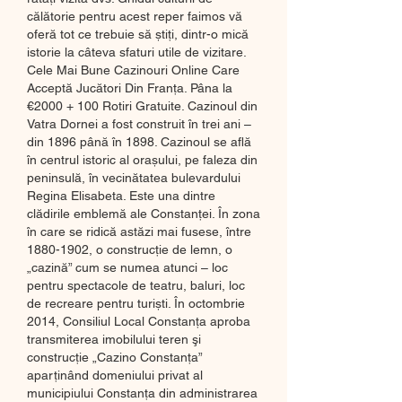
călătorie pentru acest reper faimos vă 
oferă tot ce trebuie să știți, dintr-o mică 
istorie la câteva sfaturi utile de vizitare. 
Cele Mai Bune Cazinouri Online Care 
Acceptă Jucători Din Franța. Pâna la 
€2000 + 100 Rotiri Gratuite. Cazinoul din 
Vatra Dornei a fost construit în trei ani – 
din 1896 până în 1898. Cazinoul se află 
în centrul istoric al orașului, pe faleza din 
peninsulă, în vecinătatea bulevardului 
Regina Elisabeta. Este una dintre 
clădirile emblemă ale Constanței. În zona 
în care se ridică astăzi mai fusese, între 
1880-1902, o construcție de lemn, o 
„cazină” cum se numea atunci – loc 
pentru spectacole de teatru, baluri, loc 
de recreare pentru turiști. În octombrie 
2014, Consiliul Local Constanţa aproba 
transmiterea imobilului teren şi 
construcţie „Cazino Constanţa” 
aparţinând domeniului privat al 
municipiului Constanţa din administrarea 