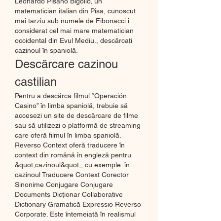
Leonardo Pisano Bigollo, un 
matematician italian din Pisa, cunoscut 
mai tarziu sub numele de Fibonacci i 
considerat cel mai mare matematician 
occidental din Evul Mediu., descărcați 
cazinoul în spaniolă.
Descărcare cazinou 
castilian
Pentru a descărca filmul “Operación 
Casino” în limba spaniolă, trebuie să 
accesezi un site de descărcare de filme 
sau să utilizezi o platformă de streaming 
care oferă filmul în limba spaniolă. 
Reverso Context oferă traducere în 
context din română în engleză pentru 
&quot;cazinoul&quot;, cu exemple: în 
cazinoul Traducere Context Corector 
Sinonime Conjugare Conjugare 
Documents Dicționar Collaborative 
Dictionary Gramatică Expressio Reverso 
Corporate. Este întemeiată în realismul 