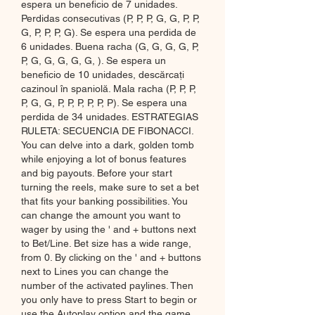
espera un beneficio de 7 unidades. 
Perdidas consecutivas (P, P, P, G, G, P, P, 
G, P, P, P, G). Se espera una perdida de 
6 unidades. Buena racha (G, G, G, G, P, 
P, G, G, G, G, G, ). Se espera un 
beneficio de 10 unidades, descărcați 
cazinoul în spaniolă. Mala racha (P, P, P, 
P, G, G, P, P, P, P, P, P). Se espera una 
perdida de 34 unidades. ESTRATEGIAS 
RULETA: SECUENCIA DE FIBONACCI. 
You can delve into a dark, golden tomb 
while enjoying a lot of bonus features 
and big payouts. Before your start 
turning the reels, make sure to set a bet 
that fits your banking possibilities. You 
can change the amount you want to 
wager by using the ' and + buttons next 
to Bet/Line. Bet size has a wide range, 
from 0. By clicking on the ' and + buttons 
next to Lines you can change the 
number of the activated paylines. Then 
you only have to press Start to begin or 
use the Autoplay option and the game 