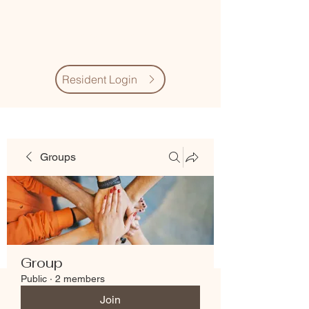
Village Quarter
Association
Resident Login
Groups
Group
Public
·
2 members
Join