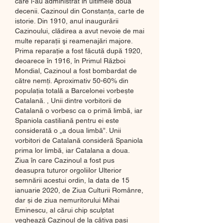
care l-au administrat în ultimele două 
decenii. Cazinoul din Constanţa, carte de 
istorie. Din 1910, anul inaugurării 
Cazinoului, clădirea a avut nevoie de mai 
multe reparaţii şi reamenajări majore. 
Prima reparaţie a fost făcută după 1920, 
deoarece în 1916, în Primul Război 
Mondial, Cazinoul a fost bombardat de 
către nemţi. Aproximativ 50-60% din 
populația totală a Barcelonei vorbește 
Catalană. , Unii dintre vorbitorii de 
Catalană o vorbesc ca o primă limbă, iar 
Spaniola castiliană pentru ei este 
considerată o „a doua limbă”. Unii 
vorbitori de Catalană consideră Spaniola 
prima lor limbă, iar Catalana a doua. 
Ziua în care Cazinoul a fost pus 
deasupra tuturor orgoliilor Ulterior 
semnării acestui ordin, la data de 15 
ianuarie 2020, de Ziua Culturii Românre, 
dar și de ziua nemuritorului Mihai 
Eminescu, al cărui chip sculptat 
veghează Cazinoul de la câțiva pași 