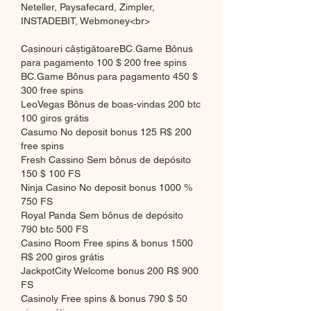
Neteller, Paysafecard, Zimpler, 
INSTADEBIT, Webmoney<br>
Casinouri câștigătoareBC.Game Bônus 
para pagamento 100 $ 200 free spins
BC.Game Bônus para pagamento 450 $ 
300 free spins
LeoVegas Bônus de boas-vindas 200 btc 
100 giros grátis
Casumo No deposit bonus 125 R$ 200 
free spins
Fresh Cassino Sem bônus de depósito 
150 $ 100 FS
Ninja Casino No deposit bonus 1000 % 
750 FS
Royal Panda Sem bônus de depósito 
790 btc 500 FS
Casino Room Free spins & bonus 1500 
R$ 200 giros grátis
JackpotCity Welcome bonus 200 R$ 900 
FS
Casinoly Free spins & bonus 790 $ 50 