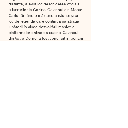
distanță, a avut loc deschiderea oficială 
a lucrărilor la Cazino. Cazinoul din Monte 
Carlo rămâne o mărturie a istoriei și un 
loc de legendă care continuă să atragă 
jucătorii în ciuda dezvoltării masive a 
platformelor online de casino. Cazinoul 
din Vatra Dornei a fost construit în trei ani 
– din 1896 până în 1898. De aceea în 
cele ce urmează vom discuta despre tot 
ce ține de Superbet Casino, de la 
informații de înregistrare, verificare, până 
la oferta de jocuri sau bonus. Din 1941, 
Cazinoului a devenit gazdă pentru 
trupele germane care au fost cazate în 
frumosul edificiu de la malul mării. Din 
nou, Cazinoul a avut de suferit de pe 
urma bombardamentelor, dar a fost 
renovat în anul 1951 cu ajutorul 
deţinuţilor politici. 
Practic orice PC este bun! In plus, de 
multe ori gasim si majoritatea jocurilor 