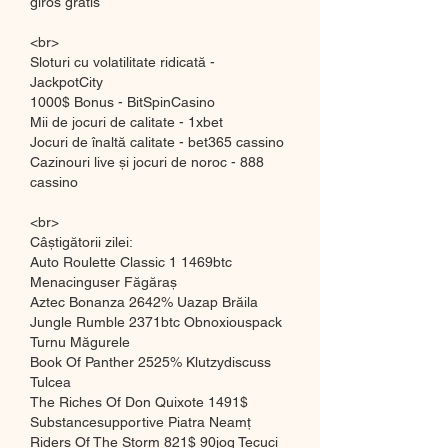
giros grátis
<br>
Sloturi cu volatilitate ridicată - 
JackpotCity
1000$ Bonus - BitSpinCasino
Mii de jocuri de calitate - 1xbet
Jocuri de înaltă calitate - bet365 cassino
Cazinouri live și jocuri de noroc - 888 
cassino
<br>
Câștigătorii zilei:
Auto Roulette Classic 1 1469btc 
Menacinguser Făgăraș 
Aztec Bonanza 2642% Uazap Brăila 
Jungle Rumble 2371btc Obnoxiouspack 
Turnu Măgurele 
Book Of Panther 2525% Klutzydiscuss 
Tulcea 
The Riches Of Don Quixote 1491$ 
Substancesupportive Piatra Neamț 
Riders Of The Storm 821$ 90jog Tecuci 