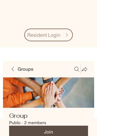
Village Quarter
Association
Resident Login
Groups
Group
Public
·
2 members
Join