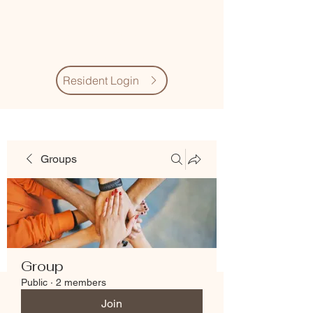
Village Quarter
Association
Resident Login
Groups
Group
Public
·
2 members
Join