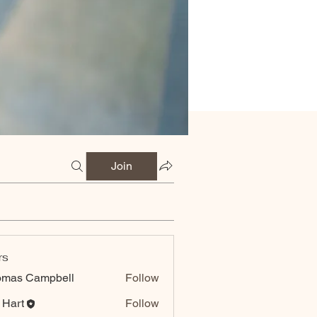
Join
rs
omas Campbell
Follow
 Hart
Follow