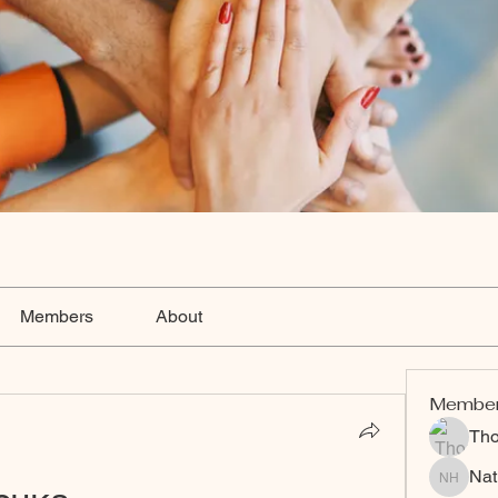
Members
About
Membe
Th
Nat
Nat Hart