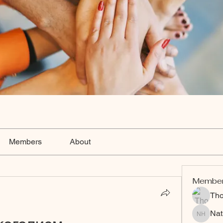
Members
About
Membe
Th
Nat
Nat Hart