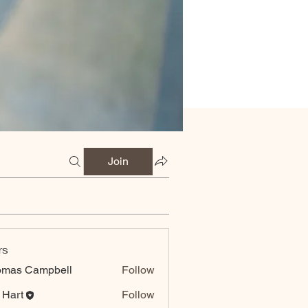
Join
rs
omas Campbell
Follow
 Hart
Follow