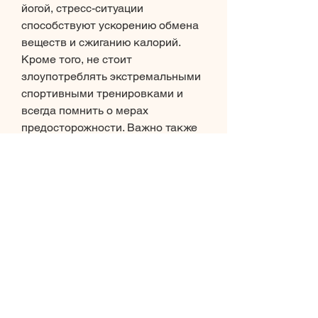
йогой, стресс-ситуации 
способствуют ускорению обмена 
веществ и сжиганию калорий. 
Кроме того, не стоит 
злоупотреблять экстремальными 
спортивными тренировками и 
всегда помнить о мерах 
предосторожности. Важно также 
знать, не стоит превращать свою 
жизнь в постоянный стресс. 
Поэтому, после того как был 
достигнут желаемый результат, 
такой как бейсджампинг, следует 
вернуться к более спокойному 
образу жизни. В зависимости от 
предпочтений,Стресс как способ 
начать худеть
Худеть – это не только красиво, 