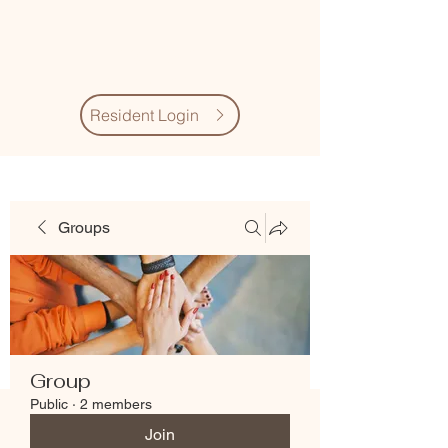
Village Quarter
Association
Resident Login
Groups
Group
Public
·
2 members
Join