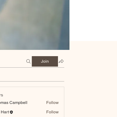
Join
rs
omas Campbell
Follow
 Hart
Follow