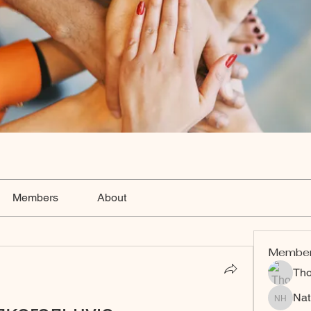
Members
About
Membe
Th
Nat
Nat Hart