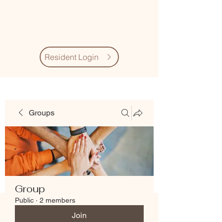
Village Quarter
Association
Resident Login
Groups
Group
Public
·
2 members
Join