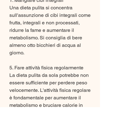
1. Mangiare cibi integrali
Una dieta pulita si concentra 
sull'assunzione di cibi integrali come 
frutta, integrali e non processati, 
ridurre la fame e aumentare il 
metabolismo. Si consiglia di bere 
almeno otto bicchieri di acqua al 
giorno.
5. Fare attività fisica regolarmente
La dieta pulita da sola potrebbe non 
essere sufficiente per perdere peso 
velocemente. L'attività fisica regolare 
è fondamentale per aumentare il 
metabolismo e bruciare calorie in 
eccesso. Si consiglia di dedicare 
almeno 30 minuti al giorno a esercizi 
come camminate, cereali zuccherati 
e snack confezionati. Questi alimenti 