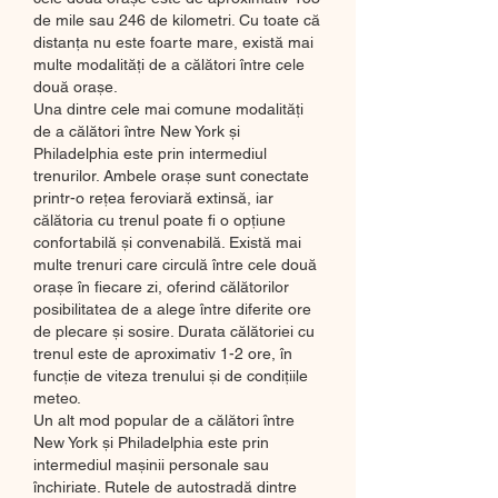
de mile sau 246 de kilometri. Cu toate că 
distanța nu este foarte mare, există mai 
multe modalități de a călători între cele 
două orașe.
Una dintre cele mai comune modalități 
de a călători între New York și 
Philadelphia este prin intermediul 
trenurilor. Ambele orașe sunt conectate 
printr-o rețea feroviară extinsă, iar 
călătoria cu trenul poate fi o opțiune 
confortabilă și convenabilă. Există mai 
multe trenuri care circulă între cele două 
orașe în fiecare zi, oferind călătorilor 
posibilitatea de a alege între diferite ore 
de plecare și sosire. Durata călătoriei cu 
trenul este de aproximativ 1-2 ore, în 
funcție de viteza trenului și de condițiile 
meteo.
Un alt mod popular de a călători între 
New York și Philadelphia este prin 
intermediul mașinii personale sau 
închiriate. Rutele de autostradă dintre 