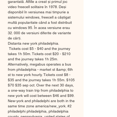
garantată. Alfille a creat și primul joc 
video freecell solitaire în 1978. Deși 
disponibil în versiunea mai timpurie a 
sistemului windows, freecell a câștigat 
multă popularitate când a fost distribuit 
cu windows 95. În acea versiune erau 
32. 000 de versiuni diferite de variante 
de cărți. 
Distanta new york philadelphia.
 Tickets cost $5 - $40 and the journey 
takes 1h 50m. Tickets cost $20 - $210 
and the journey takes 1h 25m. 
Alternatively, megabus operates a bus 
from philadelphia - market st &amp; 6th 
st to new york hourly. Tickets cost $8 - 
$35 and the journey takes 1h 55m. $105 
$70 $35 sep oct. Over the next 30 days, 
a one-way train trip from philadelphia to 
new york will cost between $46 and $99. 
New-york and philadelphi are both in the 
same time zone america/new_york. #2 
philadelphi philadelphia, philadelphia 
county, pennsylvania, united states of 