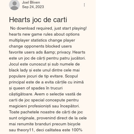
Joel Bliven
Sep 24, 2023
Hearts joc de carti
 No download required, just start playing! 
hearts new game rules about options 
multiplayer statistics change player 
change opponents blocked users 
favorite users ads &amp; privacy. Hearts 
este un joc de cărți pentru patru jucători. 
Jocul este cunoscut și sub numele de 
black lady și este unul dintre cele mai 
populare jocuri de tip evitare. Scopul 
principal este de a evita cărțile cu inimă 
și queen of spades în trucuri 
câștigătoare. Avem o selecție vastă de 
carti de joc special concepute pentru 
magicieni profesioniști sau începători. 
Toate pachetele noastre de cărți de joc 
sunt originale, provenind direct de la cele 
mai renumite branduri precum bicycle 
sau theory11, deci calitatea este 100% 