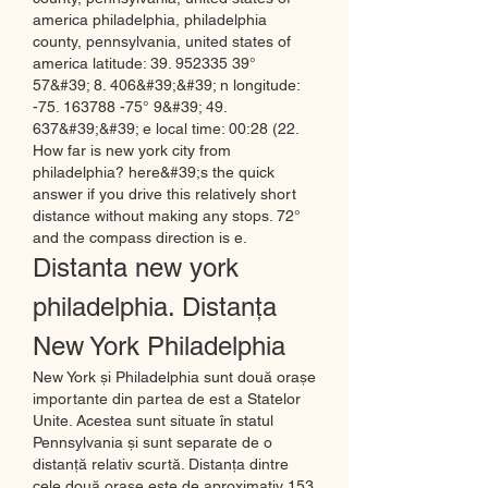
america philadelphia, philadelphia 
county, pennsylvania, united states of 
america latitude: 39. 952335 39° 
57&#39; 8. 406&#39;&#39; n longitude: 
-75. 163788 -75° 9&#39; 49. 
637&#39;&#39; e local time: 00:28 (22. 
How far is new york city from 
philadelphia? here&#39;s the quick 
answer if you drive this relatively short 
distance without making any stops. 72° 
and the compass direction is e. 
Distanta new york 
philadelphia. Distanța 
New York Philadelphia
New York și Philadelphia sunt două orașe 
importante din partea de est a Statelor 
Unite. Acestea sunt situate în statul 
Pennsylvania și sunt separate de o 
distanță relativ scurtă. Distanța dintre 
cele două orașe este de aproximativ 153 