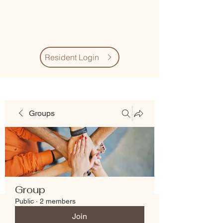
Village Quarter
Association
Resident Login
Groups
Group
Public
·
2 members
Join