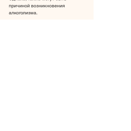
причиной возникновения 
алкоголизма.
Методы лечения алкоголизма в 
Егорьевске
Существует множество методов 
лечения алкоголизма в 
Егорьевске. Вот некоторые из 
них:
1. Психотерапия. Психотерапия – 
это метод лечения, при котором 
психолог помогает пациенту 
понять причины его зависимости 
и найти способы ее преодоления.
2. Медикаментозное лечение. 