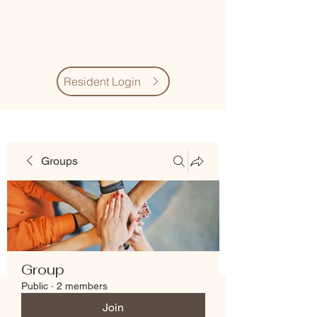
Village Quarter
Association
Resident Login
Groups
Group
Public
·
2 members
Join