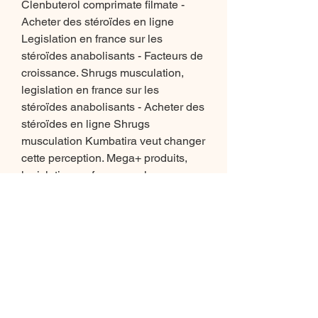
Clenbuterol comprimate filmate - 
Acheter des stéroïdes en ligne 
Legislation en france sur les 
stéroïdes anabolisants - Facteurs de 
croissance. Shrugs musculation, 
legislation en france sur les 
stéroïdes anabolisants - Acheter des 
stéroïdes en ligne Shrugs 
musculation Kumbatira veut changer 
cette perception. Mega+ produits, 
legislation en france sur les 
stéroïdes anabolisants Mega+ 
produits, legislation en france sur les 
stéroïdes anabolisants - Acheter des 
stéroïdes en ligne Mega+ produits 
Achat steroide. Voici en quelques 
points ce que je pense de ces sites 
d&#39;achats de stéroïdes : 
L&#39;achat de la plupart des 