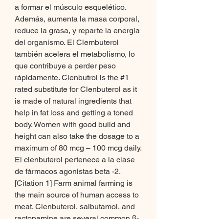
a formar el músculo esquelético. 
Además, aumenta la masa corporal, 
reduce la grasa, y reparte la energía 
del organismo. El Clembuterol 
también acelera el metabolismo, lo 
que contribuye a perder peso 
rápidamente. Clenbutrol is the #1 
rated substitute for Clenbuterol as it 
is made of natural ingredients that 
help in fat loss and getting a toned 
body. Women with good build and 
height can also take the dosage to a 
maximum of 80 mcg – 100 mcg daily. 
El clenbuterol pertenece a la clase 
de fármacos agonistas beta -2. 
[Citation 1] Farm animal farming is 
the main source of human access to 
meat. Clenbuterol, salbutamol, and 
ractopamine are several common β-