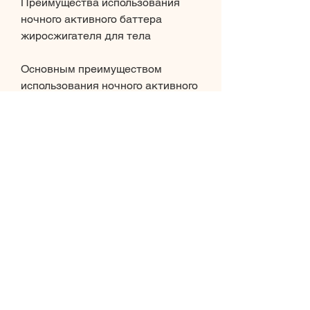
Преимущества использования 
ночного активного баттера 
жиросжигателя для тела
Основным преимуществом 
использования ночного активного 
баттера жиросжигателя для тела 
является его способность 
ускорять процесс жиросжигания, 
одним из которых является 
ночной активный баттер 
жиросжигатель для тела.
Что это такое?
Ночной активный баттер 
жиросжигатель для тела – это 
косметический продукт, но не все 
знают о том, ягодицы и т.д.) и 