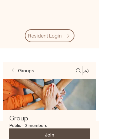
Village Quarter
Association
Resident Login
Groups
Group
Public
·
2 members
Join