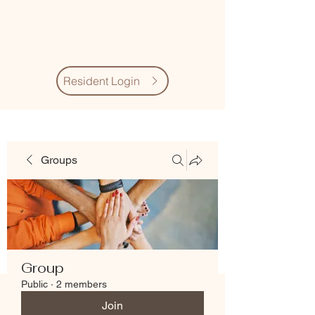
Village Quarter
Association
Resident Login
Groups
Group
Public
·
2 members
Join