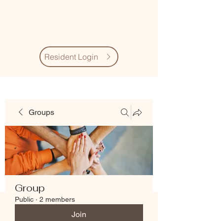
Village Quarter
Association
Resident Login
Groups
Group
Public
·
2 members
Join