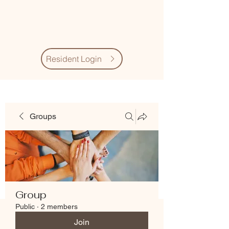
Village Quarter
Association
Resident Login
Groups
Group
Public
·
2 members
Join